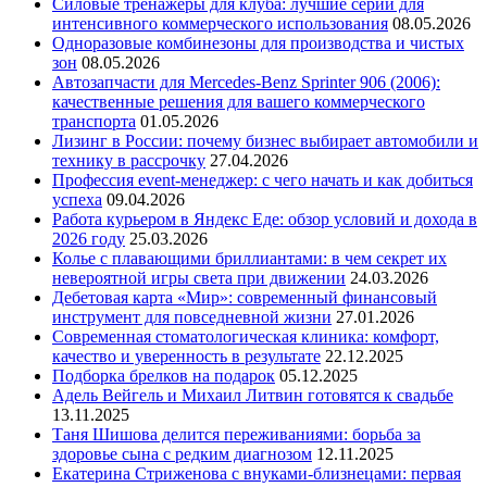
Силовые тренажеры для клуба: лучшие серии для
интенсивного коммерческого использования
08.05.2026
Одноразовые комбинезоны для производства и чистых
зон
08.05.2026
Автозапчасти для Mercedes-Benz Sprinter 906 (2006):
качественные решения для вашего коммерческого
транспорта
01.05.2026
Лизинг в России: почему бизнес выбирает автомобили и
технику в рассрочку
27.04.2026
Профессия event-менеджер: с чего начать и как добиться
успеха
09.04.2026
Работа курьером в Яндекс Еде: обзор условий и дохода в
2026 году
25.03.2026
Колье с плавающими бриллиантами: в чем секрет их
невероятной игры света при движении
24.03.2026
Дебетовая карта «Мир»: современный финансовый
инструмент для повседневной жизни
27.01.2026
Современная стоматологическая клиника: комфорт,
качество и уверенность в результате
22.12.2025
Подборка брелков на подарок
05.12.2025
Адель Вейгель и Михаил Литвин готовятся к свадьбе
13.11.2025
Таня Шишова делится переживаниями: борьба за
здоровье сына с редким диагнозом
12.11.2025
Екатерина Стриженова с внуками-близнецами: первая