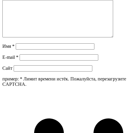
Имя
*
E-mail
*
Сайт
пример:
*
Лимит времени истёк. Пожалуйста, перезагрузите
CAPTCHA.