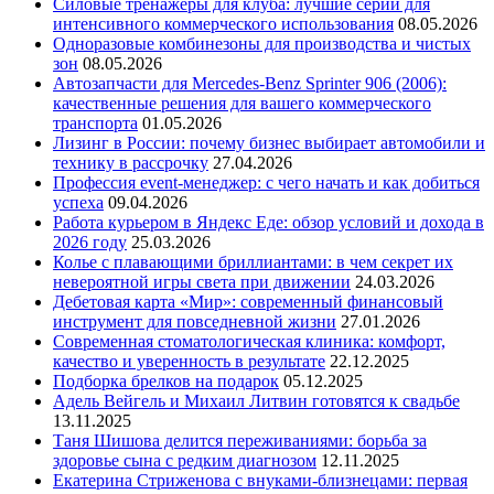
Силовые тренажеры для клуба: лучшие серии для
интенсивного коммерческого использования
08.05.2026
Одноразовые комбинезоны для производства и чистых
зон
08.05.2026
Автозапчасти для Mercedes-Benz Sprinter 906 (2006):
качественные решения для вашего коммерческого
транспорта
01.05.2026
Лизинг в России: почему бизнес выбирает автомобили и
технику в рассрочку
27.04.2026
Профессия event-менеджер: с чего начать и как добиться
успеха
09.04.2026
Работа курьером в Яндекс Еде: обзор условий и дохода в
2026 году
25.03.2026
Колье с плавающими бриллиантами: в чем секрет их
невероятной игры света при движении
24.03.2026
Дебетовая карта «Мир»: современный финансовый
инструмент для повседневной жизни
27.01.2026
Современная стоматологическая клиника: комфорт,
качество и уверенность в результате
22.12.2025
Подборка брелков на подарок
05.12.2025
Адель Вейгель и Михаил Литвин готовятся к свадьбе
13.11.2025
Таня Шишова делится переживаниями: борьба за
здоровье сына с редким диагнозом
12.11.2025
Екатерина Стриженова с внуками-близнецами: первая