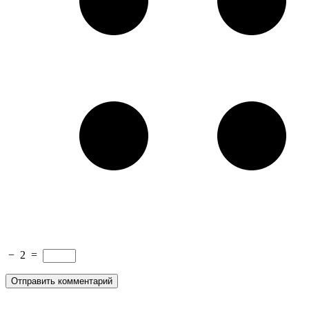
−
2
=