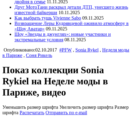
двойня в семье
11.11.2025
Друг МотоТани раскрыл детали ДТП, унесшего жизнь
известной байкерши
10.11.2025
Как выбрать тушь Vivienne Sabo
09.11.2025
Возвращение Леры Кудрявцевой оживило атмосферу в
«Шоу Аватар»
09.11.2025
Шоу «Звезды в джунглях»: новые участники и
экстремальные условия
08.11.2025
Опубликовано:02.10.2017
#PFW
,
Sonia Rykel
,
Неделя моды
в Париже
,
Соня Рикель
Показ коллекции Sonia
Rykiel на Неделе моды в
Париже, видео
Уменьшить размер шрифта
Увеличить размер шрифта
Размер
шрифта
Распечатать
Отправить по e-mail