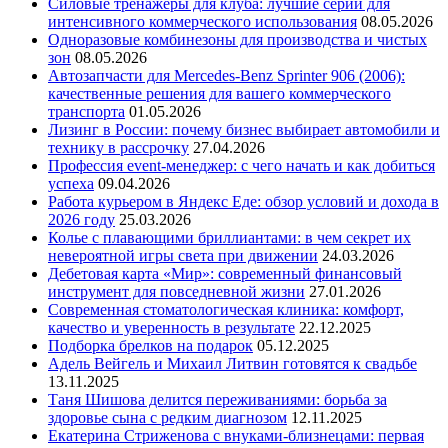
Силовые тренажеры для клуба: лучшие серии для
интенсивного коммерческого использования
08.05.2026
Одноразовые комбинезоны для производства и чистых
зон
08.05.2026
Автозапчасти для Mercedes-Benz Sprinter 906 (2006):
качественные решения для вашего коммерческого
транспорта
01.05.2026
Лизинг в России: почему бизнес выбирает автомобили и
технику в рассрочку
27.04.2026
Профессия event-менеджер: с чего начать и как добиться
успеха
09.04.2026
Работа курьером в Яндекс Еде: обзор условий и дохода в
2026 году
25.03.2026
Колье с плавающими бриллиантами: в чем секрет их
невероятной игры света при движении
24.03.2026
Дебетовая карта «Мир»: современный финансовый
инструмент для повседневной жизни
27.01.2026
Современная стоматологическая клиника: комфорт,
качество и уверенность в результате
22.12.2025
Подборка брелков на подарок
05.12.2025
Адель Вейгель и Михаил Литвин готовятся к свадьбе
13.11.2025
Таня Шишова делится переживаниями: борьба за
здоровье сына с редким диагнозом
12.11.2025
Екатерина Стриженова с внуками-близнецами: первая