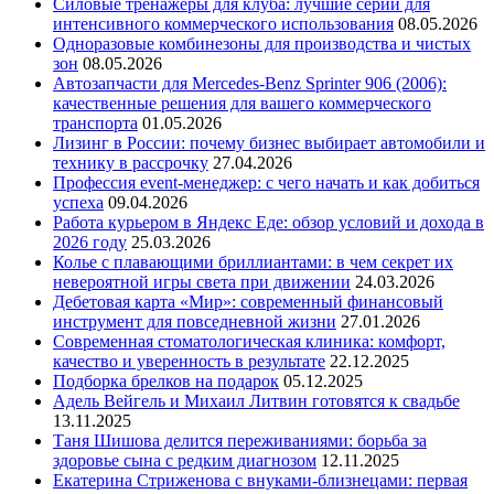
Силовые тренажеры для клуба: лучшие серии для
интенсивного коммерческого использования
08.05.2026
Одноразовые комбинезоны для производства и чистых
зон
08.05.2026
Автозапчасти для Mercedes-Benz Sprinter 906 (2006):
качественные решения для вашего коммерческого
транспорта
01.05.2026
Лизинг в России: почему бизнес выбирает автомобили и
технику в рассрочку
27.04.2026
Профессия event-менеджер: с чего начать и как добиться
успеха
09.04.2026
Работа курьером в Яндекс Еде: обзор условий и дохода в
2026 году
25.03.2026
Колье с плавающими бриллиантами: в чем секрет их
невероятной игры света при движении
24.03.2026
Дебетовая карта «Мир»: современный финансовый
инструмент для повседневной жизни
27.01.2026
Современная стоматологическая клиника: комфорт,
качество и уверенность в результате
22.12.2025
Подборка брелков на подарок
05.12.2025
Адель Вейгель и Михаил Литвин готовятся к свадьбе
13.11.2025
Таня Шишова делится переживаниями: борьба за
здоровье сына с редким диагнозом
12.11.2025
Екатерина Стриженова с внуками-близнецами: первая