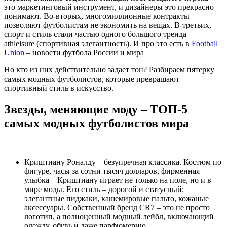
это маркетинговый инструмент, и дизайнеры это прекрасно
понимают. Во-вторых, многомиллионные контракты
позволяют футболистам не экономить на вещах. В-третьих,
спорт и стиль стали частью одного большого тренда –
athleisure (спортивная элегантность). И про это есть в
Football
Union
– новости футбола России и мира
Но кто из них действительно задает тон? Разбираем пятерку
самых модных футболистов, которые превращают
спортивный стиль в искусство.
Звезды, меняющие моду – ТОП-5
самых модных футболистов мира
Криштиану Роналду – безупречная классика. Костюм по
фигуре, часы за сотни тысяч долларов, фирменная
улыбка – Криштиану играет не только на поле, но и в
мире моды. Его стиль – дорогой и статусный:
элегантные пиджаки, кашемировые пальто, кожаные
аксессуары. Собственный бренд CR7 – это не просто
логотип, а полноценный модный лейбл, включающий
одежду, обувь и даже парфюмерию.