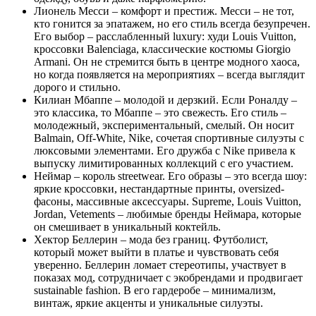
Лионель Месси – комфорт и престиж. Месси – не тот,
кто гонится за эпатажем, но его стиль всегда безупречен.
Его выбор – расслабленный luxury: худи Louis Vuitton,
кроссовки Balenciaga, классические костюмы Giorgio
Armani. Он не стремится быть в центре модного хаоса,
но когда появляется на мероприятиях – всегда выглядит
дорого и стильно.
Килиан Мбаппе – молодой и дерзкий. Если Роналду –
это классика, то Мбаппе – это свежесть. Его стиль –
молодежный, экспериментальный, смелый. Он носит
Balmain, Off-White, Nike, сочетая спортивные силуэты с
люксовыми элементами. Его дружба с Nike привела к
выпуску лимитированных коллекций с его участием.
Неймар – король streetwear. Его образы – это всегда шоу:
яркие кроссовки, нестандартные принты, oversized-
фасоны, массивные аксессуары. Supreme, Louis Vuitton,
Jordan, Vetements – любимые бренды Неймара, которые
он смешивает в уникальный коктейль.
Хектор Беллерин – мода без границ. Футболист,
который может выйти в платье и чувствовать себя
уверенно. Беллерин ломает стереотипы, участвует в
показах мод, сотрудничает с экобрендами и продвигает
sustainable fashion. В его гардеробе – минимализм,
винтаж, яркие акценты и уникальные силуэты.