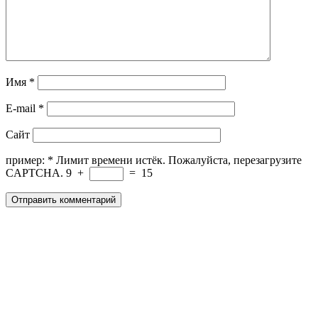
Имя
*
E-mail
*
Сайт
пример:
*
Лимит времени истёк. Пожалуйста, перезагрузите
CAPTCHA.
9
+
=
15