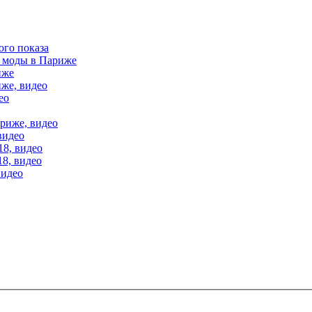
ого показа
е моды в Париже
иже
иже, видео
ео
ариже, видео
видео
18, видео
18, видео
видео