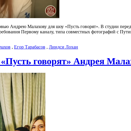
рвью Андрею Малахову для шоу «Пусть говорят». В студии переда
требования Первому каналу, типа совместных фотографий с Пути
лахов
,
Егор Тарабасов
,
Линдси Лохан
 «Пусть говорят» Андрея Малах