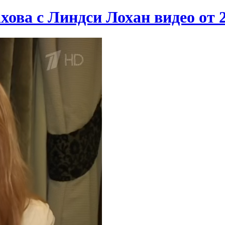
ова с Линдси Лохан видео от 2