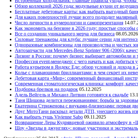
Встроенный холодильник: главные правила ухода, чтобы
Обзор коллекций 2026 года: модульные кухни от ведущи
Бесплатные дебетовые карты: как выбрать выгодный бан
Для каких поверхностей лучше всего подходит малярный
Число личности в нумерологии и самопрезентация
14.07.
Как экономить на бензине в 2026 году: простые способы
Все о создании уникального мерча для бизнеса
08.05.2026
Силовые тренажеры для клуба: лучшие серии для интенс
Одноразовые комбинезоны для производства и чистых зо
Автозапчасти для Mercedes-Benz Sprinter 906 (2006): кач
Лизинг в России: почему бизнес выбирает автомобили и 
Профессия event-менеджер: с чего начать и как добиться 
Работа курьером в Яндекс Еде: обзор условий и дохода в 
Колье с плавающими бриллиантами: в чем секрет их нев
Дебетовая карта «Мир»: современный финансовый инстр
Современная стоматологическая клиника: комфорт, качест
Подборка брелков на подарок
05.12.2025
Адель Вейгель и Михаил Литвин готовятся к свадьбе
13.
Таня Шишова делится переживаниями: борьба за здоровь
Екатерина Стриженова с внуками-близнецами: первая дво
Друг МотоТани раскрыл детали ДТП, унесшего жизнь из
Как выбрать тушь Vivienne Sabo
09.11.2025
Возвращение Леры Кудрявцевой оживило атмосферу в «
Шоу «Звезды в джунглях»: новые участники и экстремал