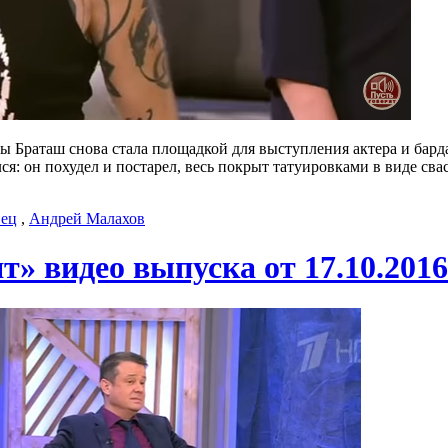
ы Браташ снова стала площадкой для выступления актера и бар
 он похудел и постарел, весь покрыт татуировками в виде сваст
вец
,
Андрей Малахов
т» видео выпуска от 17.10.2016