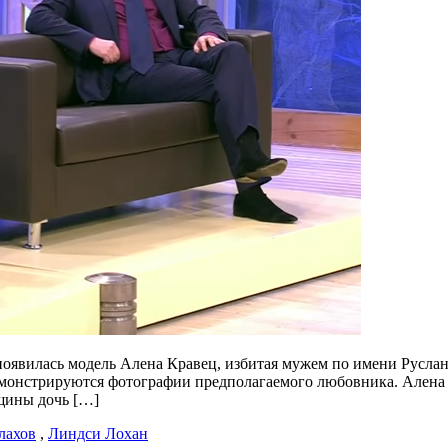
появилась модель Алена Кравец, избитая мужем по имени Русла
демонстрируются фотографии предполагаемого любовника. Алена 
щины дочь […]
лахов
,
Линдси Лохан