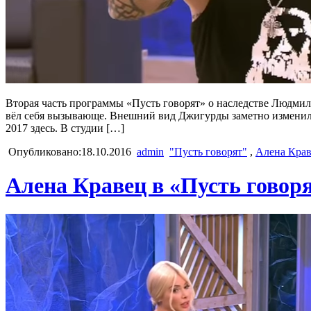
Вторая часть программы «Пусть говорят» о наследстве Людмил
вёл себя вызывающе. Внешний вид Джигурды заметно изменился:
2017 здесь. В студии […]
Опубликовано:18.10.2016
admin
"Пусть говорят"
,
Алена Кра
Алена Кравец в «Пусть говоря