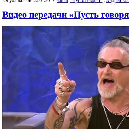
Опубликовано:25.01.2017
admin
"Пусть говорят"
,
Андрей Ма
Видео передачи «Пусть говорят