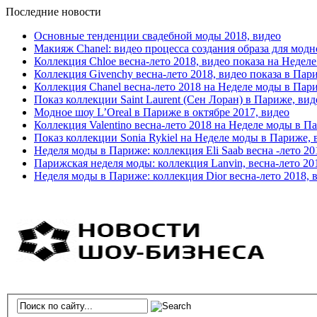
Последние новости
Основные тенденции свадебной моды 2018, видео
Макияж Chanel: видео процесса создания образа для модн
Коллекция Chloe весна-лето 2018, видео показа на Недел
Коллекция Givenchy весна-лето 2018, видео показа в Пар
Коллекция Chanel весна-лето 2018 на Неделе моды в Пар
Показ коллекции Saint Laurent (Сен Лоран) в Париже, вид
Модное шоу L’Oreal в Париже в октябре 2017, видео
Коллекция Valentino весна-лето 2018 на Неделе моды в П
Показ коллекции Sonia Rykiel на Неделе моды в Париже, 
Неделя моды в Париже: коллекция Eli Saab весна -лето 20
Парижская неделя моды: коллекция Lanvin, весна-лето 20
Неделя моды в Париже: коллекция Dior весна-лето 2018, 