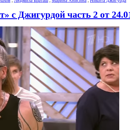
лахов
,
Людмила Браташ
,
Марина Анисина
,
Никита Джигурда
» с Джигурдой часть 2 от 24.0