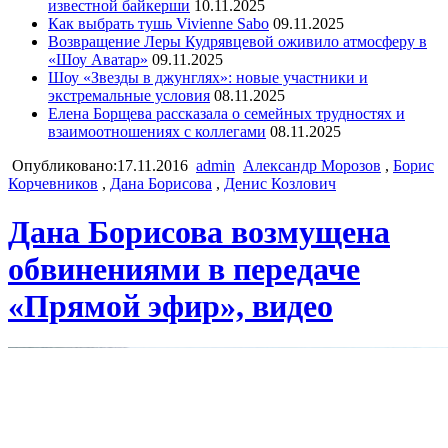
известной байкерши
10.11.2025
Как выбрать тушь Vivienne Sabo
09.11.2025
Возвращение Леры Кудрявцевой оживило атмосферу в
«Шоу Аватар»
09.11.2025
Шоу «Звезды в джунглях»: новые участники и
экстремальные условия
08.11.2025
Елена Борщева рассказала о семейных трудностях и
взаимоотношениях с коллегами
08.11.2025
Опубликовано:17.11.2016
admin
Александр Морозов
,
Борис
Корчевников
,
Дана Борисова
,
Денис Козлович
Дана Борисова возмущена
обвинениями в передаче
«Прямой эфир», видео