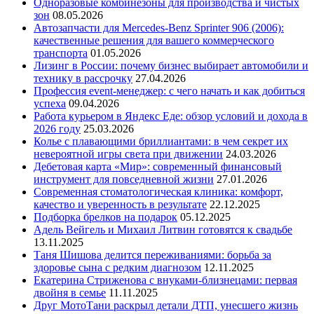
Одноразовые комбинезоны для производства и чистых
зон
08.05.2026
Автозапчасти для Mercedes-Benz Sprinter 906 (2006):
качественные решения для вашего коммерческого
транспорта
01.05.2026
Лизинг в России: почему бизнес выбирает автомобили и
технику в рассрочку
27.04.2026
Профессия event-менеджер: с чего начать и как добиться
успеха
09.04.2026
Работа курьером в Яндекс Еде: обзор условий и дохода в
2026 году
25.03.2026
Колье с плавающими бриллиантами: в чем секрет их
невероятной игры света при движении
24.03.2026
Дебетовая карта «Мир»: современный финансовый
инструмент для повседневной жизни
27.01.2026
Современная стоматологическая клиника: комфорт,
качество и уверенность в результате
22.12.2025
Подборка брелков на подарок
05.12.2025
Адель Вейгель и Михаил Литвин готовятся к свадьбе
13.11.2025
Таня Шишова делится переживаниями: борьба за
здоровье сына с редким диагнозом
12.11.2025
Екатерина Стриженова с внуками-близнецами: первая
двойня в семье
11.11.2025
Друг МотоТани раскрыл детали ДТП, унесшего жизнь