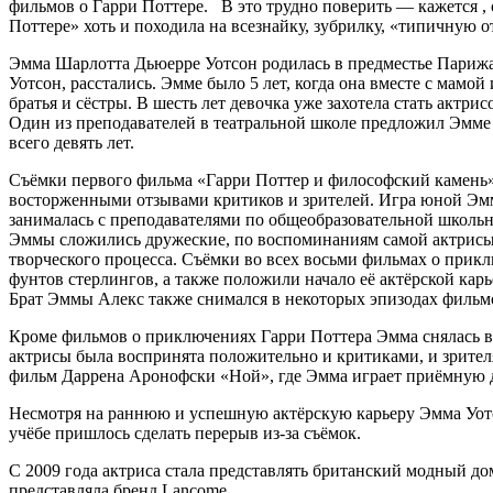
фильмов о Гарри Поттере. В это трудно поверить — кажется , 
Поттере» хоть и походила на всезнайку, зубрилку, «типичную 
Эмма Шарлотта Дьюерре Уотсон родилась в предместье Парижа,
Уотсон, расстались. Эмме было 5 лет, когда она вместе с мам
братья и сёстры. В шесть лет девочка уже захотела стать актри
Один из преподавателей в театральной школе предложил Эмме 
всего девять лет.
Съёмки первого фильма «Гарри Поттер и философский камень» 
восторженными отзывами критиков и зрителей. Игра юной Эммы
занималась с преподавателями по общеобразовательной школьн
Эммы сложились дружеские, по воспоминаниям самой актрисы, 
творческого процесса. Съёмки во всех восьми фильмах о прик
фунтов стерлингов, а также положили начало её актёрской ка
Брат Эммы Алекс также снимался в некоторых эпизодах фильмо
Кроме фильмов о приключениях Гарри Поттера Эмма снялась в 
актрисы была воспринята положительно и критиками, и зрите
фильм Даррена Аронофски «Ной», где Эмма играет приёмную 
Несмотря на раннюю и успешную актёрскую карьеру Эмма Уотсо
учёбе пришлось сделать перерыв из-за съёмок.
С 2009 года актриса стала представлять британский модный до
представляла бренд Lancome.