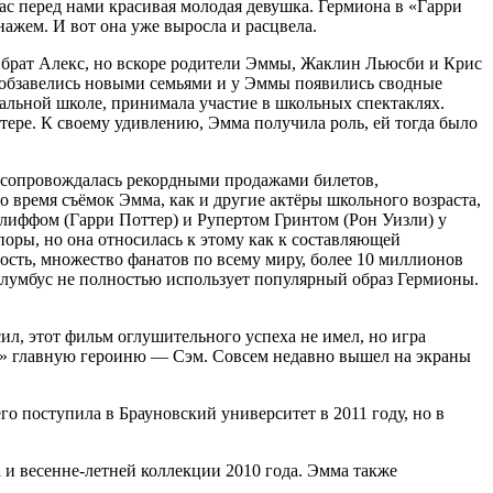
ас перед нами красивая молодая девушка. Гермиона в «Гарри
ажем. И вот она уже выросла и расцвела.
й брат Алекс, но вскоре родители Эммы, Жаклин Льюсби и Крис
да обзавелись новыми семьями и у Эммы появились сводные
атральной школе, принимала участие в школьных спектаклях.
ере. К своему удивлению, Эмма получила роль, ей тогда было
а сопровождалась рекордными продажами билетов,
 время съёмок Эмма, как и другие актёры школьного возраста,
лиффом (Гарри Поттер) и Рупертом Гринтом (Рон Уизли) у
оры, но она относилась к этому как к составляющей
сть, множество фанатов по всему миру, более 10 миллионов
Колумбус не полностью использует популярный образ Гермионы.
л, этот фильм оглушительного успеха не имел, но игра
й» главную героиню — Сэм. Совсем недавно вышел на экраны
о поступила в Брауновский университет в 2011 году, но в
а и весенне-летней коллекции 2010 года. Эмма также