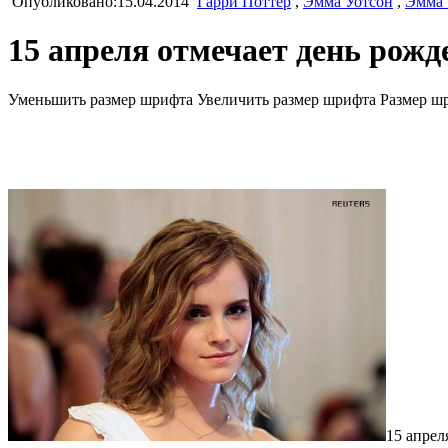
Опубликовано:15.04.2014
Гарри Поттер
,
Эмма Уотсон
,
Эмма 
15 апреля отмечает день рож
Уменьшить размер шрифта
Увеличить размер шрифта
Размер ш
15 апрел