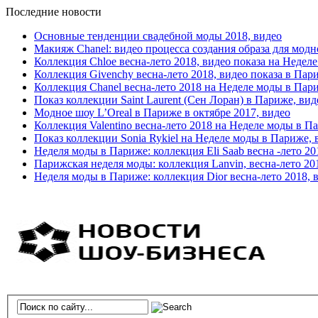
Последние новости
Основные тенденции свадебной моды 2018, видео
Макияж Chanel: видео процесса создания образа для модн
Коллекция Chloe весна-лето 2018, видео показа на Недел
Коллекция Givenchy весна-лето 2018, видео показа в Пар
Коллекция Chanel весна-лето 2018 на Неделе моды в Пар
Показ коллекции Saint Laurent (Сен Лоран) в Париже, вид
Модное шоу L’Oreal в Париже в октябре 2017, видео
Коллекция Valentino весна-лето 2018 на Неделе моды в П
Показ коллекции Sonia Rykiel на Неделе моды в Париже, 
Неделя моды в Париже: коллекция Eli Saab весна -лето 20
Парижская неделя моды: коллекция Lanvin, весна-лето 20
Неделя моды в Париже: коллекция Dior весна-лето 2018, 