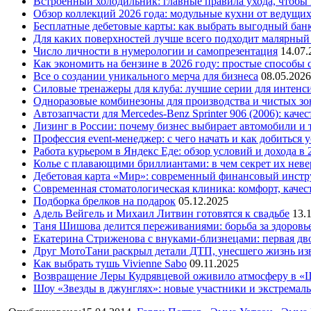
Встроенный холодильник: главные правила ухода, чтобы
Обзор коллекций 2026 года: модульные кухни от ведущи
Бесплатные дебетовые карты: как выбрать выгодный бан
Для каких поверхностей лучше всего подходит малярный
Число личности в нумерологии и самопрезентация
14.07.
Как экономить на бензине в 2026 году: простые способы
Все о создании уникального мерча для бизнеса
08.05.2026
Силовые тренажеры для клуба: лучшие серии для интенс
Одноразовые комбинезоны для производства и чистых зо
Автозапчасти для Mercedes-Benz Sprinter 906 (2006): кач
Лизинг в России: почему бизнес выбирает автомобили и 
Профессия event-менеджер: с чего начать и как добиться 
Работа курьером в Яндекс Еде: обзор условий и дохода в 
Колье с плавающими бриллиантами: в чем секрет их нев
Дебетовая карта «Мир»: современный финансовый инстр
Современная стоматологическая клиника: комфорт, качест
Подборка брелков на подарок
05.12.2025
Адель Вейгель и Михаил Литвин готовятся к свадьбе
13.
Таня Шишова делится переживаниями: борьба за здоровь
Екатерина Стриженова с внуками-близнецами: первая дво
Друг МотоТани раскрыл детали ДТП, унесшего жизнь из
Как выбрать тушь Vivienne Sabo
09.11.2025
Возвращение Леры Кудрявцевой оживило атмосферу в «
Шоу «Звезды в джунглях»: новые участники и экстремал