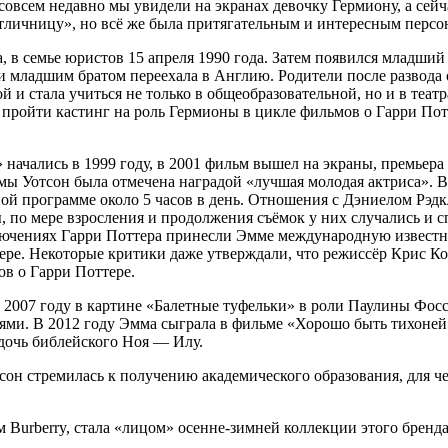
совсем недавно мы увидели на экранах девочку Гермиону, а сейч
отличницу», но всё же была притягательным и интересным персон
 в семье юристов 15 апреля 1990 года. Затем появился младши
ой и младшим братом переехала в Англию. Родители после разво
сой и стала учиться не только в общеобразовательной, но и в те
пройти кастинг на роль Гермионы в цикле фильмов о Гарри Потт
начались в 1999 году, в 2001 фильм вышел на экраны, премьер
 Уотсон была отмечена наградой «лучшая молодая актриса». Во
ой программе около 5 часов в день. Отношения с Дэниелом Рэдк
по мере взросления и продолжения съёмок у них случались и сп
лючениях Гарри Поттера принесли Эмме международную известно
рьере. Некоторые критики даже утверждали, что режиссёр Крис 
в о Гарри Поттере.
2007 году в картине «Балетные туфельки» в роли Паулины Фосси
лями. В 2012 году Эмма сыграла в фильме «Хорошо быть тихоне
дочь библейского Ноя — Илу.
н стремилась к получению академического образования, для чег
м Burberry, стала «лицом» осенне-зимней коллекции этого бренд