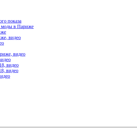
ого показа
е моды в Париже
иже
иже, видео
ео
ариже, видео
видео
18, видео
18, видео
видео