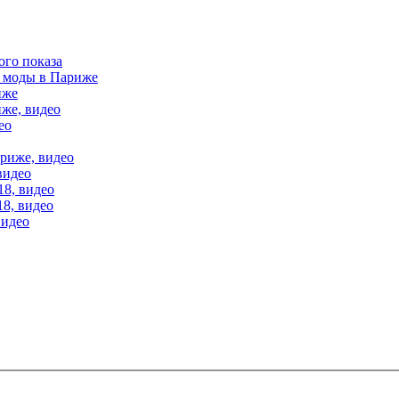
ого показа
е моды в Париже
иже
иже, видео
ео
ариже, видео
видео
18, видео
18, видео
видео