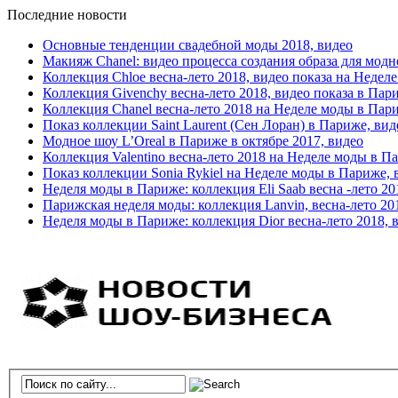
Последние новости
Основные тенденции свадебной моды 2018, видео
Макияж Chanel: видео процесса создания образа для модн
Коллекция Chloe весна-лето 2018, видео показа на Недел
Коллекция Givenchy весна-лето 2018, видео показа в Пар
Коллекция Chanel весна-лето 2018 на Неделе моды в Пар
Показ коллекции Saint Laurent (Сен Лоран) в Париже, вид
Модное шоу L’Oreal в Париже в октябре 2017, видео
Коллекция Valentino весна-лето 2018 на Неделе моды в П
Показ коллекции Sonia Rykiel на Неделе моды в Париже, 
Неделя моды в Париже: коллекция Eli Saab весна -лето 20
Парижская неделя моды: коллекция Lanvin, весна-лето 20
Неделя моды в Париже: коллекция Dior весна-лето 2018, 