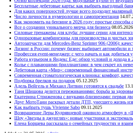
Обзор коллекций 2026 года: модульные кухни от ведущи
Бесплатные дебетовые карты: как выбрать выгодный бан
Для каких поверхностей лучше всего подходит малярный
Число личности в нумерологии и самопрезентация
14.07.
Как экономить на бензине в 2026 году: простые способы
Все о создании уникального мерча для бизнеса
08.05.2026
Силовые тренажеры для клуба: лучшие серии для интенс
Одноразовые комбинезоны для производства и чистых зо
Автозапчасти для Mercedes-Benz Sprinter 906 (2006): кач
Лизинг в России: почему бизнес выбирает автомобили и 
Профессия event-менеджер: с чего начать и как добиться 
Работа курьером в Яндекс Еде: обзор условий и дохода в 
Колье с плавающими бриллиантами: в чем секрет их нев
Дебетовая карта «Мир»: современный финансовый инстр
Современная стоматологическая клиника: комфорт, качест
Подборка брелков на подарок
05.12.2025
Адель Вейгель и Михаил Литвин готовятся к свадьбе
13.
Таня Шишова делится переживаниями: борьба за здоровь
Екатерина Стриженова с внуками-близнецами: первая дво
Друг МотоТани раскрыл детали ДТП, унесшего жизнь из
Как выбрать тушь Vivienne Sabo
09.11.2025
Возвращение Леры Кудрявцевой оживило атмосферу в «
Шоу «Звезды в джунглях»: новые участники и экстремал
Елена Борщева рассказала о семейных трудностях и взаи