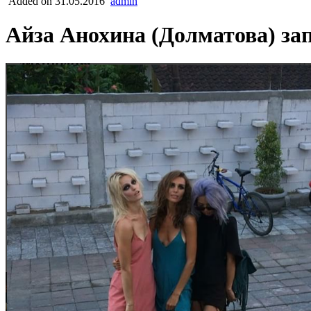
Added on 31.05.2016
admin
Айза Анохина (Долматова) зап