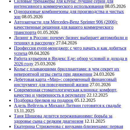
Силовые тренажеры для клуба: лучшие серии для
интенсивного коммерческого использования
08.05.2026
Одноразовые комбинезоны для производства и чистых
зон
08.05.2026
Автозапчасти для Mercedes-Benz Sprinter 906 (2006):
качественные решения для вашего коммерческого
транспорта
01.05.2026
Лизинг в России: почему бизнес выбирает автомобили и
технику в рассрочку
27.04.2026
Профессия event-менеджер: с чего начать и как добиться
успеха
09.04.2026
Работа курьером в Яндекс Еде: обзор условий и дохода в
2026 году
25.03.2026
Колье с плавающими бриллиантами: в чем секрет их
невероятной игры света при движении
24.03.2026
Дебетовая карта «Мир»: современный финансовый
инструмент для повседневной жизни
27.01.2026
Современная стоматологическая клиника: комфорт,
качество и уверенность в результате
22.12.2025
Подборка брелков на подарок
05.12.2025
Адель Вейгель и Михаил Литвин готовятся к свадьбе
13.11.2025
Таня Шишова делится переживаниями: борьба за
здоровье сына с редким диагнозом
12.11.2025
Екатерина Стриженова с внуками-близнецами: первая