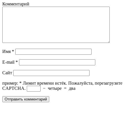
Комментарий
Имя
*
E-mail
*
Сайт
пример:
*
Лимит времени истёк. Пожалуйста, перезагрузите
CAPTCHA.
−
четыре
=
два