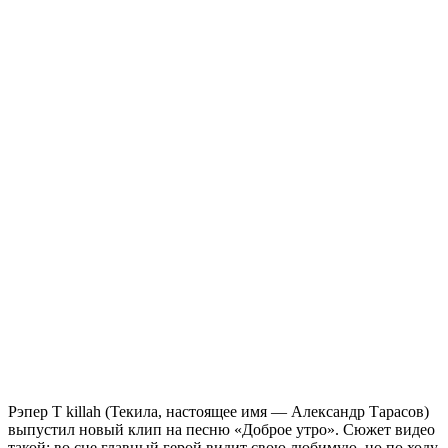
Рэпер T killah (Текила, настоящее имя — Александр Тарасов)
выпустил новый клип на песню «Доброе утро». Сюжет видео
такой: во сне главный герой видит свою любимую, но по ходу