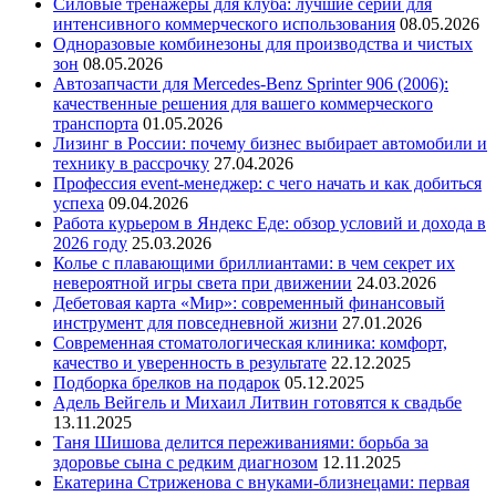
Силовые тренажеры для клуба: лучшие серии для
интенсивного коммерческого использования
08.05.2026
Одноразовые комбинезоны для производства и чистых
зон
08.05.2026
Автозапчасти для Mercedes-Benz Sprinter 906 (2006):
качественные решения для вашего коммерческого
транспорта
01.05.2026
Лизинг в России: почему бизнес выбирает автомобили и
технику в рассрочку
27.04.2026
Профессия event-менеджер: с чего начать и как добиться
успеха
09.04.2026
Работа курьером в Яндекс Еде: обзор условий и дохода в
2026 году
25.03.2026
Колье с плавающими бриллиантами: в чем секрет их
невероятной игры света при движении
24.03.2026
Дебетовая карта «Мир»: современный финансовый
инструмент для повседневной жизни
27.01.2026
Современная стоматологическая клиника: комфорт,
качество и уверенность в результате
22.12.2025
Подборка брелков на подарок
05.12.2025
Адель Вейгель и Михаил Литвин готовятся к свадьбе
13.11.2025
Таня Шишова делится переживаниями: борьба за
здоровье сына с редким диагнозом
12.11.2025
Екатерина Стриженова с внуками-близнецами: первая