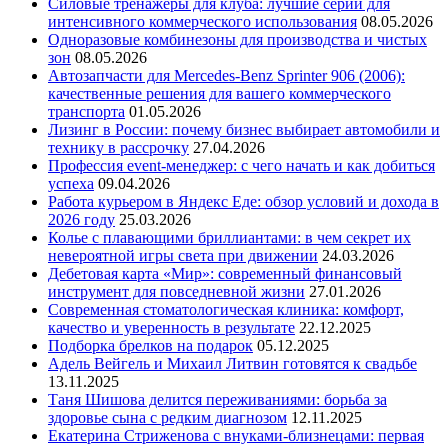
Силовые тренажеры для клуба: лучшие серии для
интенсивного коммерческого использования
08.05.2026
Одноразовые комбинезоны для производства и чистых
зон
08.05.2026
Автозапчасти для Mercedes-Benz Sprinter 906 (2006):
качественные решения для вашего коммерческого
транспорта
01.05.2026
Лизинг в России: почему бизнес выбирает автомобили и
технику в рассрочку
27.04.2026
Профессия event-менеджер: с чего начать и как добиться
успеха
09.04.2026
Работа курьером в Яндекс Еде: обзор условий и дохода в
2026 году
25.03.2026
Колье с плавающими бриллиантами: в чем секрет их
невероятной игры света при движении
24.03.2026
Дебетовая карта «Мир»: современный финансовый
инструмент для повседневной жизни
27.01.2026
Современная стоматологическая клиника: комфорт,
качество и уверенность в результате
22.12.2025
Подборка брелков на подарок
05.12.2025
Адель Вейгель и Михаил Литвин готовятся к свадьбе
13.11.2025
Таня Шишова делится переживаниями: борьба за
здоровье сына с редким диагнозом
12.11.2025
Екатерина Стриженова с внуками-близнецами: первая