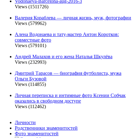
Vodonaeva-Barcelona-aug-2016-3
Views (1511726)
Валерия Кораблева — личная жизнь, муж, фотографии
Views (579962)
Алена Водонаева и тату-мастер Антон Коротков:
совместные фото
Views (579101)
Андрей Малахов и его жена Наталья Шкулёва
Views (232993)
Дмитрий Тарасов — биография футболиста, мужа
Ольги Бузовой
Views (114855)
Личная переписка и интимные фото Ксении Собчак
оказались в свободном доступе
Views (112462)
Личности
Родственники знаменитостей
Фото знаменитостей