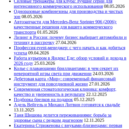
Силовые тренажеры для клуба: лучшие серии для
интенсивного коммерческого использования
08.05.2026
Одноразовые комбинезоны для производства и чистых
зон
08.05.2026
Автозапчасти для Mercedes-Benz Sprinter 906 (2006):
качественные решения для вашего коммерческого
транспорта
01.05.2026
Лизинг в России: почему бизнес выбирает автомобили и
технику в рассрочку
27.04.2026
Профессия event-менеджер: с чего начать и как добиться
успеха
09.04.2026
Работа курьером в Яндекс Еде: обзор условий и дохода в
2026 году
25.03.2026
Колье с плавающими бриллиантами: в чем секрет их
невероятной игры света при движении
24.03.2026
Дебетовая карта «Мир»: современный финансовый
инструмент для повседневной жизни
27.01.2026
Современная стоматологическая клиника: комфорт,
качество и уверенность в результате
22.12.2025
Подборка брелков на подарок
05.12.2025
Адель Вейгель и Михаил Литвин готовятся к свадьбе
13.11.2025
Таня Шишова делится переживаниями: борьба за
здоровье сына с редким диагнозом
12.11.2025
Екатерина Стриженова с внуками-близнецами: первая