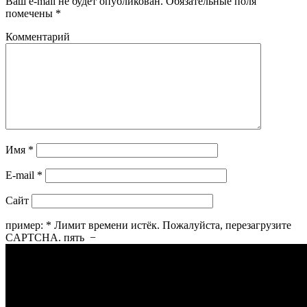
Ваш e-mail не будет опубликован.
Обязательные поля
помечены
*
Комментарий
Имя
*
E-mail
*
Сайт
пример:
*
Лимит времени истёк. Пожалуйста, перезагрузите
CAPTCHA.
пять
−