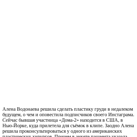
Алена Водонаева решила сделать пластику груди в недалеком
будущем, о чем и оповестила подписчиков своего Инстаграма.
Сейчас бывшая участница «Дома-2» находится в США, в
Нью-Йорке, куда прилетела для съёмок в клипе. Заодно Алена
решила проконсультироваться у одного из американских
пластических хирургов. Причем в анкете пациента указала