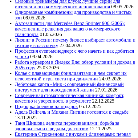
Силовые тренажеры для клуба: лучшие серии для
интенсивного коммерческого использования
08.05.2026
Одноразовые комбинезоны для производства и чистых
зон
08.05.2026
Автозапчасти для Mercedes-Benz Sprinter 906 (2006):
качественные решения для вашего коммерческого
транспорта
01.05.2026
Лизинг в России: почему бизнес выбирает автомобили и
технику в рассрочку
27.04.2026
Профессия event-менеджер: с чего начать и как добиться
успеха
09.04.2026
Работа курьером в Яндекс Еде: обзор условий и дохода в
2026 году
25.03.2026
Колье с плавающими бриллиантами: в чем секрет их
невероятной игры света при движении
24.03.2026
Дебетовая карта «Мир»: современный финансовый
инструмент для повседневной жизни
27.01.2026
Современная стоматологическая клиника: комфорт,
качество и уверенность в результате
22.12.2025
Подборка брелков на подарок
05.12.2025
Адель Вейгель и Михаил Литвин готовятся к свадьбе
13.11.2025
Таня Шишова делится переживаниями: борьба за
здоровье сына с редким диагнозом
12.11.2025
Екатерина Стриженова с внуками-близнецами: первая