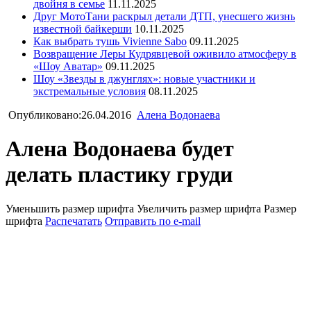
двойня в семье
11.11.2025
Друг МотоТани раскрыл детали ДТП, унесшего жизнь
известной байкерши
10.11.2025
Как выбрать тушь Vivienne Sabo
09.11.2025
Возвращение Леры Кудрявцевой оживило атмосферу в
«Шоу Аватар»
09.11.2025
Шоу «Звезды в джунглях»: новые участники и
экстремальные условия
08.11.2025
Опубликовано:26.04.2016
Алена Водонаева
Алена Водонаева будет
делать пластику груди
Уменьшить размер шрифта
Увеличить размер шрифта
Размер
шрифта
Распечатать
Отправить по e-mail