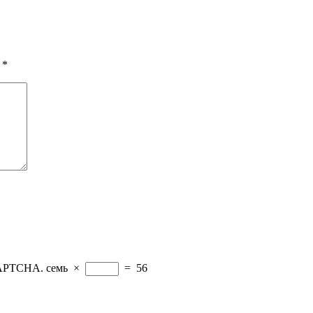
ы
*
CAPTCHA.
семь
×
=
56