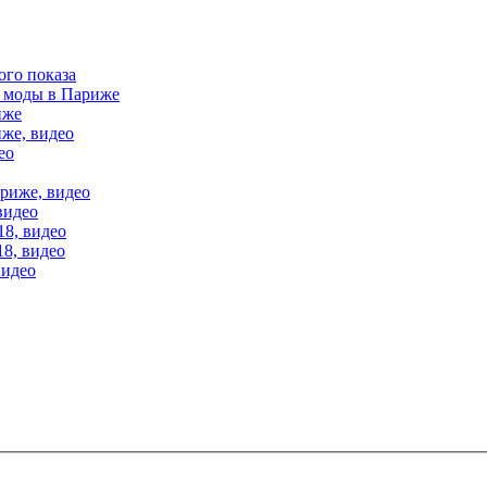
ого показа
е моды в Париже
иже
иже, видео
ео
ариже, видео
видео
18, видео
18, видео
видео