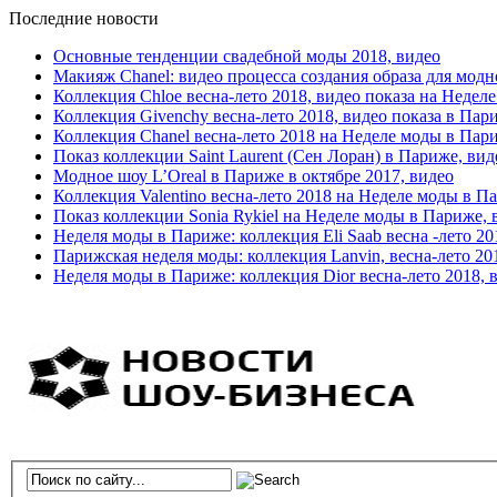
Последние новости
Основные тенденции свадебной моды 2018, видео
Макияж Chanel: видео процесса создания образа для модн
Коллекция Chloe весна-лето 2018, видео показа на Недел
Коллекция Givenchy весна-лето 2018, видео показа в Пар
Коллекция Chanel весна-лето 2018 на Неделе моды в Пар
Показ коллекции Saint Laurent (Сен Лоран) в Париже, вид
Модное шоу L’Oreal в Париже в октябре 2017, видео
Коллекция Valentino весна-лето 2018 на Неделе моды в П
Показ коллекции Sonia Rykiel на Неделе моды в Париже, 
Неделя моды в Париже: коллекция Eli Saab весна -лето 20
Парижская неделя моды: коллекция Lanvin, весна-лето 20
Неделя моды в Париже: коллекция Dior весна-лето 2018, 