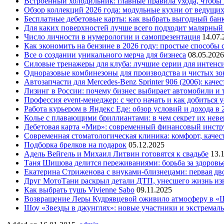
Встроенный холодильник: главные правила ухода, чтобы
Обзор коллекций 2026 года: модульные кухни от ведущи
Бесплатные дебетовые карты: как выбрать выгодный бан
Для каких поверхностей лучше всего подходит малярный
Число личности в нумерологии и самопрезентация
14.07.
Как экономить на бензине в 2026 году: простые способы
Все о создании уникального мерча для бизнеса
08.05.2026
Силовые тренажеры для клуба: лучшие серии для интенс
Одноразовые комбинезоны для производства и чистых зо
Автозапчасти для Mercedes-Benz Sprinter 906 (2006): кач
Лизинг в России: почему бизнес выбирает автомобили и 
Профессия event-менеджер: с чего начать и как добиться 
Работа курьером в Яндекс Еде: обзор условий и дохода в 
Колье с плавающими бриллиантами: в чем секрет их нев
Дебетовая карта «Мир»: современный финансовый инстр
Современная стоматологическая клиника: комфорт, качест
Подборка брелков на подарок
05.12.2025
Адель Вейгель и Михаил Литвин готовятся к свадьбе
13.
Таня Шишова делится переживаниями: борьба за здоровь
Екатерина Стриженова с внуками-близнецами: первая дво
Друг МотоТани раскрыл детали ДТП, унесшего жизнь из
Как выбрать тушь Vivienne Sabo
09.11.2025
Возвращение Леры Кудрявцевой оживило атмосферу в «
Шоу «Звезды в джунглях»: новые участники и экстремал