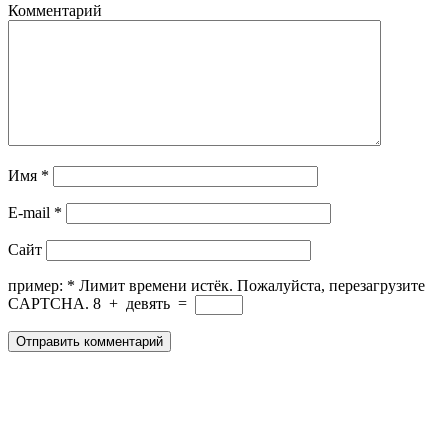
Комментарий
Имя
*
E-mail
*
Сайт
пример:
*
Лимит времени истёк. Пожалуйста, перезагрузите
CAPTCHA.
8
+
девять
=