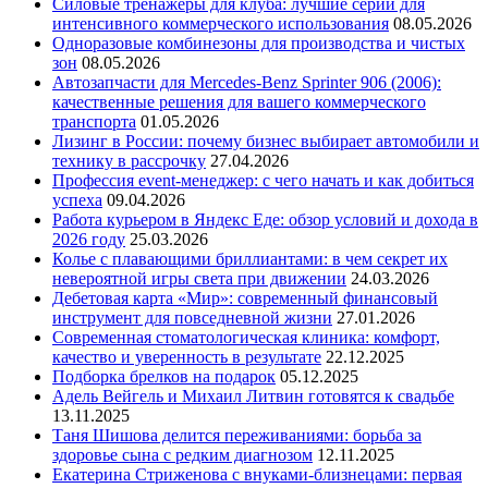
Силовые тренажеры для клуба: лучшие серии для
интенсивного коммерческого использования
08.05.2026
Одноразовые комбинезоны для производства и чистых
зон
08.05.2026
Автозапчасти для Mercedes-Benz Sprinter 906 (2006):
качественные решения для вашего коммерческого
транспорта
01.05.2026
Лизинг в России: почему бизнес выбирает автомобили и
технику в рассрочку
27.04.2026
Профессия event-менеджер: с чего начать и как добиться
успеха
09.04.2026
Работа курьером в Яндекс Еде: обзор условий и дохода в
2026 году
25.03.2026
Колье с плавающими бриллиантами: в чем секрет их
невероятной игры света при движении
24.03.2026
Дебетовая карта «Мир»: современный финансовый
инструмент для повседневной жизни
27.01.2026
Современная стоматологическая клиника: комфорт,
качество и уверенность в результате
22.12.2025
Подборка брелков на подарок
05.12.2025
Адель Вейгель и Михаил Литвин готовятся к свадьбе
13.11.2025
Таня Шишова делится переживаниями: борьба за
здоровье сына с редким диагнозом
12.11.2025
Екатерина Стриженова с внуками-близнецами: первая