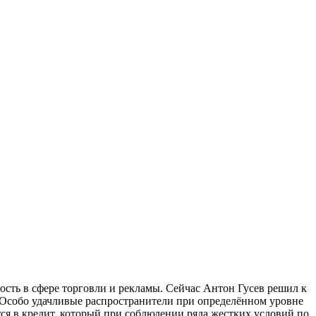
ость в сфере торговли и рекламы. Сейчас Антон Гусев решил к
t. Особо удачливые распространители при определённом уровне
ся в кредит, который при соблюдении ряда жестких условий по