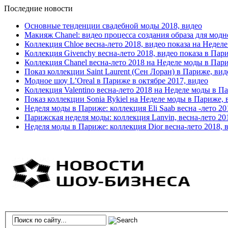
Последние новости
Основные тенденции свадебной моды 2018, видео
Макияж Chanel: видео процесса создания образа для модн
Коллекция Chloe весна-лето 2018, видео показа на Недел
Коллекция Givenchy весна-лето 2018, видео показа в Пар
Коллекция Chanel весна-лето 2018 на Неделе моды в Пар
Показ коллекции Saint Laurent (Сен Лоран) в Париже, вид
Модное шоу L’Oreal в Париже в октябре 2017, видео
Коллекция Valentino весна-лето 2018 на Неделе моды в П
Показ коллекции Sonia Rykiel на Неделе моды в Париже, 
Неделя моды в Париже: коллекция Eli Saab весна -лето 20
Парижская неделя моды: коллекция Lanvin, весна-лето 20
Неделя моды в Париже: коллекция Dior весна-лето 2018, 