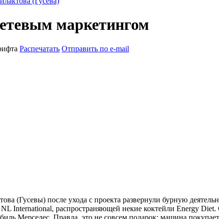
лактова (Гусева)
сетевым маркетингом
рифта
Распечатать
Отправить по e-mail
ва (Гусевы) после ухода с проекта развернули бурную деятельн
 NL International, распространяющей некие коктейли Energy Die
иль Мерседес. Правда, это не совсем подарок: машина покупает