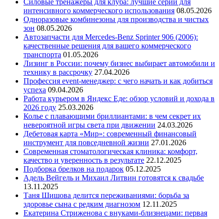
Силовые тренажеры для клуба: лучшие серии для
интенсивного коммерческого использования
08.05.2026
Одноразовые комбинезоны для производства и чистых
зон
08.05.2026
Автозапчасти для Mercedes-Benz Sprinter 906 (2006):
качественные решения для вашего коммерческого
транспорта
01.05.2026
Лизинг в России: почему бизнес выбирает автомобили и
технику в рассрочку
27.04.2026
Профессия event-менеджер: с чего начать и как добиться
успеха
09.04.2026
Работа курьером в Яндекс Еде: обзор условий и дохода в
2026 году
25.03.2026
Колье с плавающими бриллиантами: в чем секрет их
невероятной игры света при движении
24.03.2026
Дебетовая карта «Мир»: современный финансовый
инструмент для повседневной жизни
27.01.2026
Современная стоматологическая клиника: комфорт,
качество и уверенность в результате
22.12.2025
Подборка брелков на подарок
05.12.2025
Адель Вейгель и Михаил Литвин готовятся к свадьбе
13.11.2025
Таня Шишова делится переживаниями: борьба за
здоровье сына с редким диагнозом
12.11.2025
Екатерина Стриженова с внуками-близнецами: первая