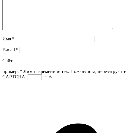
Имя
*
E-mail
*
Сайт
пример:
*
Лимит времени истёк. Пожалуйста, перезагрузите
CAPTCHA.
−
6
=