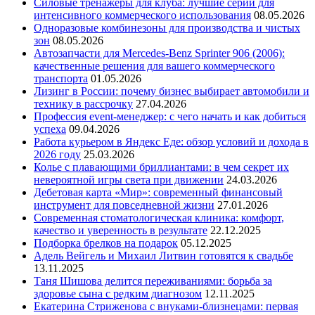
Силовые тренажеры для клуба: лучшие серии для
интенсивного коммерческого использования
08.05.2026
Одноразовые комбинезоны для производства и чистых
зон
08.05.2026
Автозапчасти для Mercedes-Benz Sprinter 906 (2006):
качественные решения для вашего коммерческого
транспорта
01.05.2026
Лизинг в России: почему бизнес выбирает автомобили и
технику в рассрочку
27.04.2026
Профессия event-менеджер: с чего начать и как добиться
успеха
09.04.2026
Работа курьером в Яндекс Еде: обзор условий и дохода в
2026 году
25.03.2026
Колье с плавающими бриллиантами: в чем секрет их
невероятной игры света при движении
24.03.2026
Дебетовая карта «Мир»: современный финансовый
инструмент для повседневной жизни
27.01.2026
Современная стоматологическая клиника: комфорт,
качество и уверенность в результате
22.12.2025
Подборка брелков на подарок
05.12.2025
Адель Вейгель и Михаил Литвин готовятся к свадьбе
13.11.2025
Таня Шишова делится переживаниями: борьба за
здоровье сына с редким диагнозом
12.11.2025
Екатерина Стриженова с внуками-близнецами: первая