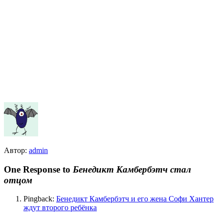
Автор:
admin
One Response to
Бенедикт Камбербэтч стал
отцом
Pingback:
Бенедикт Камбербэтч и его жена Софи Хантер
ждут второго ребёнка