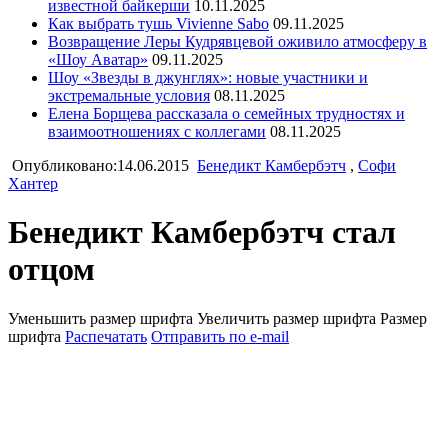
известной байкерши
10.11.2025
Как выбрать тушь Vivienne Sabo
09.11.2025
Возвращение Леры Кудрявцевой оживило атмосферу в
«Шоу Аватар»
09.11.2025
Шоу «Звезды в джунглях»: новые участники и
экстремальные условия
08.11.2025
Елена Борщева рассказала о семейных трудностях и
взаимоотношениях с коллегами
08.11.2025
Опубликовано:14.06.2015
Бенедикт Камбербэтч
,
Софи
Хантер
Бенедикт Камбербэтч стал
отцом
Уменьшить размер шрифта
Увеличить размер шрифта
Размер
шрифта
Распечатать
Отправить по e-mail