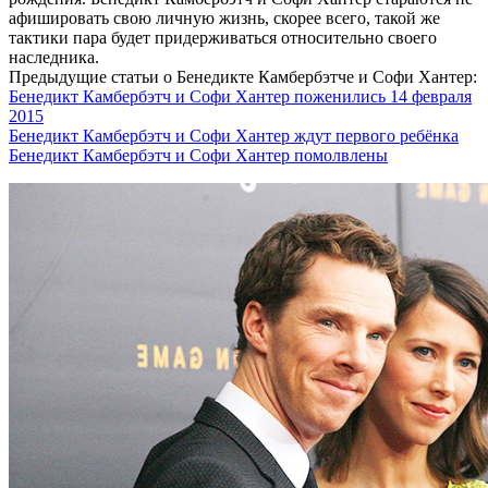
афишировать свою личную жизнь, скорее всего, такой же
тактики пара будет придерживаться относительно своего
наследника.
Предыдущие статьи о Бенедикте Камбербэтче и Софи Хантер:
Бенедикт Камбербэтч и Софи Хантер поженились 14 февраля
2015
Бенедикт Камбербэтч и Софи Хантер ждут первого ребёнка
Бенедикт Камбербэтч и Софи Хантер помолвлены