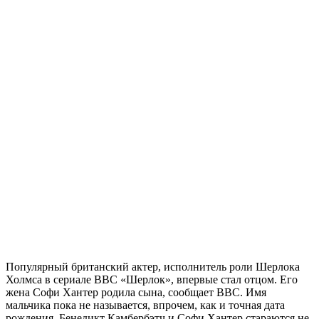
Популярный британский актер, исполнитель роли Шерлока
Холмса в сериале ВВС «Шерлок», впервые стал отцом. Его
жена Софи Хантер родила сына, сообщает ВВС. Имя
мальчика пока не называется, впрочем, как и точная дата
рождения. Бенедикт Камбербэтч и Софи Хантер стараются не