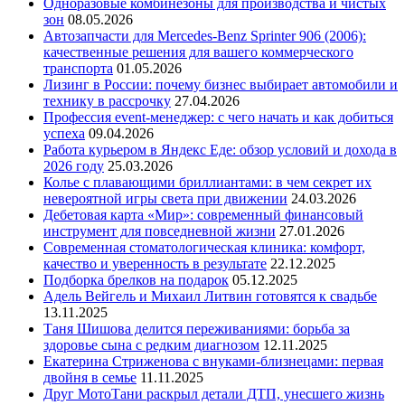
Одноразовые комбинезоны для производства и чистых
зон
08.05.2026
Автозапчасти для Mercedes-Benz Sprinter 906 (2006):
качественные решения для вашего коммерческого
транспорта
01.05.2026
Лизинг в России: почему бизнес выбирает автомобили и
технику в рассрочку
27.04.2026
Профессия event-менеджер: с чего начать и как добиться
успеха
09.04.2026
Работа курьером в Яндекс Еде: обзор условий и дохода в
2026 году
25.03.2026
Колье с плавающими бриллиантами: в чем секрет их
невероятной игры света при движении
24.03.2026
Дебетовая карта «Мир»: современный финансовый
инструмент для повседневной жизни
27.01.2026
Современная стоматологическая клиника: комфорт,
качество и уверенность в результате
22.12.2025
Подборка брелков на подарок
05.12.2025
Адель Вейгель и Михаил Литвин готовятся к свадьбе
13.11.2025
Таня Шишова делится переживаниями: борьба за
здоровье сына с редким диагнозом
12.11.2025
Екатерина Стриженова с внуками-близнецами: первая
двойня в семье
11.11.2025
Друг МотоТани раскрыл детали ДТП, унесшего жизнь