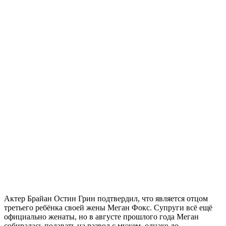
Актер Брайан Остин Грин подтвердил, что является отцом
третьего ребёнка своей жены Меган Фокс. Супруги всё ещё
официально женаты, но в августе прошлого года Меган
собиралась подавать на развод с мужем, однако до