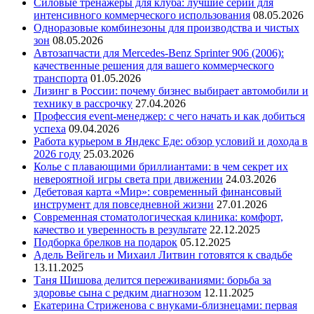
Силовые тренажеры для клуба: лучшие серии для
интенсивного коммерческого использования
08.05.2026
Одноразовые комбинезоны для производства и чистых
зон
08.05.2026
Автозапчасти для Mercedes-Benz Sprinter 906 (2006):
качественные решения для вашего коммерческого
транспорта
01.05.2026
Лизинг в России: почему бизнес выбирает автомобили и
технику в рассрочку
27.04.2026
Профессия event-менеджер: с чего начать и как добиться
успеха
09.04.2026
Работа курьером в Яндекс Еде: обзор условий и дохода в
2026 году
25.03.2026
Колье с плавающими бриллиантами: в чем секрет их
невероятной игры света при движении
24.03.2026
Дебетовая карта «Мир»: современный финансовый
инструмент для повседневной жизни
27.01.2026
Современная стоматологическая клиника: комфорт,
качество и уверенность в результате
22.12.2025
Подборка брелков на подарок
05.12.2025
Адель Вейгель и Михаил Литвин готовятся к свадьбе
13.11.2025
Таня Шишова делится переживаниями: борьба за
здоровье сына с редким диагнозом
12.11.2025
Екатерина Стриженова с внуками-близнецами: первая