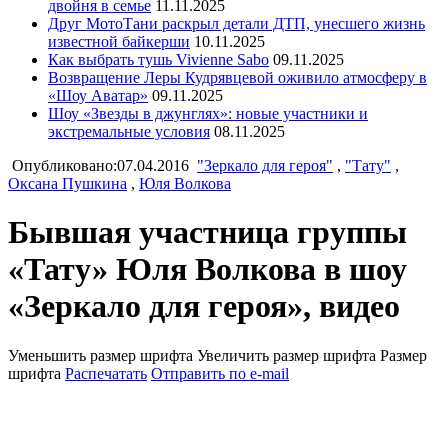
двойня в семье
11.11.2025
Друг МотоТани раскрыл детали ДТП, унесшего жизнь
известной байкерши
10.11.2025
Как выбрать тушь Vivienne Sabo
09.11.2025
Возвращение Леры Кудрявцевой оживило атмосферу в
«Шоу Аватар»
09.11.2025
Шоу «Звезды в джунглях»: новые участники и
экстремальные условия
08.11.2025
Опубликовано:07.04.2016
"Зеркало для героя"
,
"Тату"
,
Оксана Пушкина
,
Юля Волкова
Бывшая участница группы
«Тату» Юля Волкова в шоу
«Зеркало для героя», видео
Уменьшить размер шрифта
Увеличить размер шрифта
Размер
шрифта
Распечатать
Отправить по e-mail