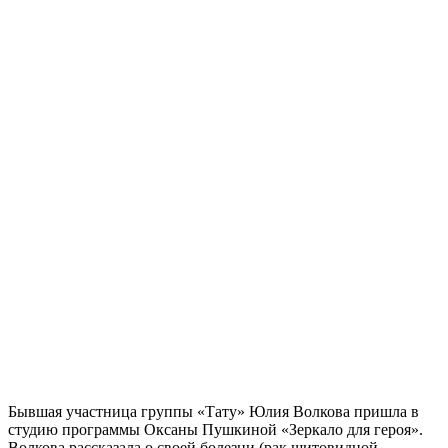
Бывшая участница группы «Тату» Юлия Волкова пришла в
студию программы Оксаны Пушкиной «Зеркало для героя».
Волкова рассказала о своей болезни (рак щитовидной