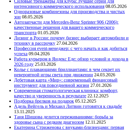
Силовые тренажеры для клуба: лучшие серии для
интенсивного коммерческого использования
08.05.2026
Одноразовые комбинезоны для производства и чистых
зон
08.05.2026
Автозапчасти для Mercedes-Benz Sprinter 906 (2006):
качественные решения для вашего коммерческого
транспорта
01.05.2026
Лизинг в России: почему бизнес выбирает автомобили и
технику в рассрочку
27.04.2026
Профессия event-менеджер: с чего начать и как добиться
успеха
09.04.2026
Работа курьером в Яндекс Еде: обзор условий и дохода в
2026 году
25.03.2026
Колье с плавающими бриллиантами: в чем секрет их
невероятной игры света при движении
24.03.2026
Дебетовая карта «Мир»: современный финансовый
инструмент для повседневной жизни
27.01.2026
Современная стоматологическая клиника: комфорт,
качество и уверенность в результате
22.12.2025
Подборка брелков на подарок
05.12.2025
Адель Вейгель и Михаил Литвин готовятся к свадьбе
13.11.2025
Таня Шишова делится переживаниями: борьба за
здоровье сына с редким диагнозом
12.11.2025
Екатерина Стриженова с внуками-близнецами: первая