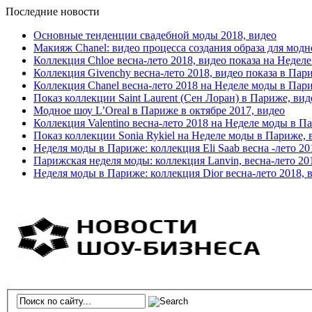
Последние новости
Основные тенденции свадебной моды 2018, видео
Макияж Chanel: видео процесса создания образа для модн
Коллекция Chloe весна-лето 2018, видео показа на Недел
Коллекция Givenchy весна-лето 2018, видео показа в Пар
Коллекция Chanel весна-лето 2018 на Неделе моды в Пар
Показ коллекции Saint Laurent (Сен Лоран) в Париже, вид
Модное шоу L’Oreal в Париже в октябре 2017, видео
Коллекция Valentino весна-лето 2018 на Неделе моды в П
Показ коллекции Sonia Rykiel на Неделе моды в Париже, 
Неделя моды в Париже: коллекция Eli Saab весна -лето 20
Парижская неделя моды: коллекция Lanvin, весна-лето 20
Неделя моды в Париже: коллекция Dior весна-лето 2018, 