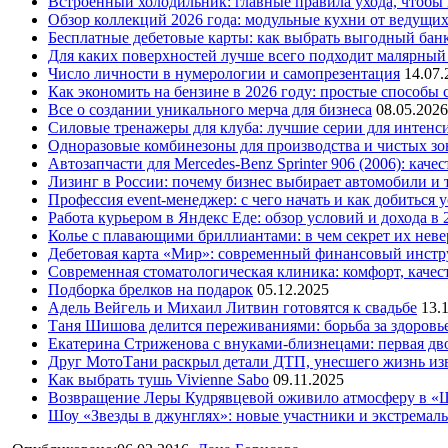
Встроенный холодильник: главные правила ухода, чтобы
Обзор коллекций 2026 года: модульные кухни от ведущи
Бесплатные дебетовые карты: как выбрать выгодный бан
Для каких поверхностей лучше всего подходит малярный
Число личности в нумерологии и самопрезентация
14.07.
Как экономить на бензине в 2026 году: простые способы
Все о создании уникального мерча для бизнеса
08.05.2026
Силовые тренажеры для клуба: лучшие серии для интенс
Одноразовые комбинезоны для производства и чистых зо
Автозапчасти для Mercedes-Benz Sprinter 906 (2006): кач
Лизинг в России: почему бизнес выбирает автомобили и 
Профессия event-менеджер: с чего начать и как добиться 
Работа курьером в Яндекс Еде: обзор условий и дохода в 
Колье с плавающими бриллиантами: в чем секрет их нев
Дебетовая карта «Мир»: современный финансовый инстр
Современная стоматологическая клиника: комфорт, качест
Подборка брелков на подарок
05.12.2025
Адель Вейгель и Михаил Литвин готовятся к свадьбе
13.
Таня Шишова делится переживаниями: борьба за здоровь
Екатерина Стриженова с внуками-близнецами: первая дво
Друг МотоТани раскрыл детали ДТП, унесшего жизнь из
Как выбрать тушь Vivienne Sabo
09.11.2025
Возвращение Леры Кудрявцевой оживило атмосферу в «
Шоу «Звезды в джунглях»: новые участники и экстремал