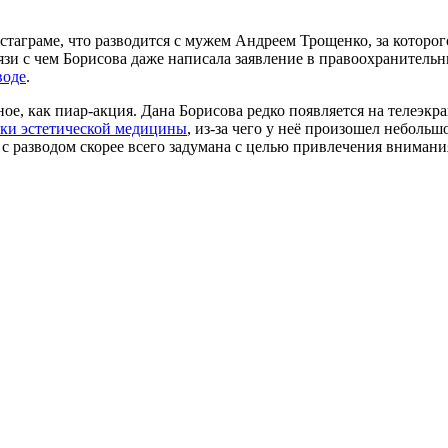
стаграме, что разводится с мужем Андреем Трощенко, за которо
язи с чем Борисова даже написала заявление в правоохранитель
воде
.
иное, как пиар-акция. Дана Борисова редко появляется на телеэк
ки эстетической медицины
, из-за чего у неё произошел неболь
 с разводом скорее всего задумана с целью привлечения внимани