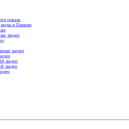
ого показа
е моды в Париже
иже
иже, видео
ео
ариже, видео
видео
18, видео
18, видео
видео