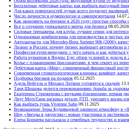
Обзор коллекций 2026 года: модульные кухни от ведущи
Бесплатные дебетовые карты: как выбрать выгодный бан
Для каких поверхностей лучше всего подходит малярный
Число личности в нумерологии и самопрезентация
14.07.
Как экономить на бензине в 2026 году: простые способы
Все о создании уникального мерча для бизнеса
08.05.2026
Силовые тренажеры для клуба: лучшие серии для интенс
Одноразовые комбинезоны для производства и чистых зо
Автозапчасти для Mercedes-Benz Sprinter 906 (2006): кач
Лизинг в России: почему бизнес выбирает автомобили и 
Профессия event-менеджер: с чего начать и как добиться 
Работа курьером в Яндекс Еде: обзор условий и дохода в 
Колье с плавающими бриллиантами: в чем секрет их нев
Дебетовая карта «Мир»: современный финансовый инстр
Современная стоматологическая клиника: комфорт, качест
Подборка брелков на подарок
05.12.2025
Адель Вейгель и Михаил Литвин готовятся к свадьбе
13.
Таня Шишова делится переживаниями: борьба за здоровь
Екатерина Стриженова с внуками-близнецами: первая дво
Друг МотоТани раскрыл детали ДТП, унесшего жизнь из
Как выбрать тушь Vivienne Sabo
09.11.2025
Возвращение Леры Кудрявцевой оживило атмосферу в «
Шоу «Звезды в джунглях»: новые участники и экстремал
Елена Борщева рассказала о семейных трудностях и взаи