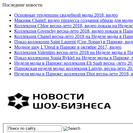
Последние новости
Основные тенденции свадебной моды 2018, видео
Макияж Chanel: видео процесса создания образа для модн
Коллекция Chloe весна-лето 2018, видео показа на Недел
Коллекция Givenchy весна-лето 2018, видео показа в Пар
Коллекция Chanel весна-лето 2018 на Неделе моды в Пар
Показ коллекции Saint Laurent (Сен Лоран) в Париже, вид
Модное шоу L’Oreal в Париже в октябре 2017, видео
Коллекция Valentino весна-лето 2018 на Неделе моды в П
Показ коллекции Sonia Rykiel на Неделе моды в Париже, 
Неделя моды в Париже: коллекция Eli Saab весна -лето 20
Парижская неделя моды: коллекция Lanvin, весна-лето 20
Неделя моды в Париже: коллекция Dior весна-лето 2018, 