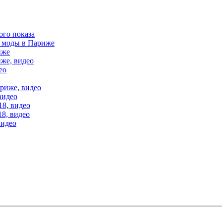
ого показа
е моды в Париже
иже
иже, видео
ео
ариже, видео
видео
18, видео
18, видео
видео