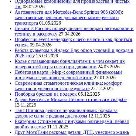
Одноразовые комбинезоны для производства и чистых
зон
08.05.2026
Автозапчасти для Mercedes-Benz Sprinter 906 (2006):
качественные решения для вашего коммерческого
транспорта
01.05.2026
Лизинг в России: почему бизнес выбирает автомобили и
технику в рассрочку
27.04.2026
Профессия event-менеджер: с чего начать и как добиться
успеха
09.04.2026
Работа курьером в Яндекс Еде: обзор условий и дохода в
2026 году
25.03.2026
Колье с плавающими бриллиантами: в чем секрет их
невероятной игры света при движении
24.03.2026
Дебетовая карта «Мир»: современный финансовый
инструмент для повседневной жизни
27.01.2026
Современная стоматологическая клиника: комфорт,
качество и уверенность в результате
22.12.2025
Подборка брелков на подарок
05.12.2025
Адель Вейгель и Михаил Литвин готовятся к свадьбе
13.11.2025
Таня Шишова делится переживаниями: борьба за
здоровье сына с редким диагнозом
12.11.2025
Екатерина Стриженова с внуками-близнецами: первая
двойня в семье
11.11.2025
Друг МотоТани раскрыл детали ДТП, унесшего жизнь