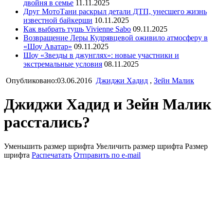
двойня в семье
11.11.2025
Друг МотоТани раскрыл детали ДТП, унесшего жизнь
известной байкерши
10.11.2025
Как выбрать тушь Vivienne Sabo
09.11.2025
Возвращение Леры Кудрявцевой оживило атмосферу в
«Шоу Аватар»
09.11.2025
Шоу «Звезды в джунглях»: новые участники и
экстремальные условия
08.11.2025
Опубликовано:03.06.2016
Джиджи Хадид
,
Зейн Малик
Джиджи Хадид и Зейн Малик
расстались?
Уменьшить размер шрифта
Увеличить размер шрифта
Размер
шрифта
Распечатать
Отправить по e-mail