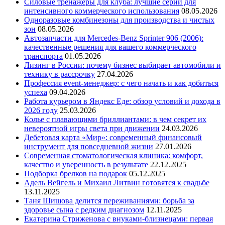
Силовые тренажеры для клуба: лучшие серии для
интенсивного коммерческого использования
08.05.2026
Одноразовые комбинезоны для производства и чистых
зон
08.05.2026
Автозапчасти для Mercedes-Benz Sprinter 906 (2006):
качественные решения для вашего коммерческого
транспорта
01.05.2026
Лизинг в России: почему бизнес выбирает автомобили и
технику в рассрочку
27.04.2026
Профессия event-менеджер: с чего начать и как добиться
успеха
09.04.2026
Работа курьером в Яндекс Еде: обзор условий и дохода в
2026 году
25.03.2026
Колье с плавающими бриллиантами: в чем секрет их
невероятной игры света при движении
24.03.2026
Дебетовая карта «Мир»: современный финансовый
инструмент для повседневной жизни
27.01.2026
Современная стоматологическая клиника: комфорт,
качество и уверенность в результате
22.12.2025
Подборка брелков на подарок
05.12.2025
Адель Вейгель и Михаил Литвин готовятся к свадьбе
13.11.2025
Таня Шишова делится переживаниями: борьба за
здоровье сына с редким диагнозом
12.11.2025
Екатерина Стриженова с внуками-близнецами: первая