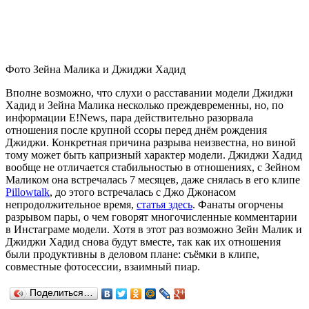
Фото Зейна Малика и Джиджи Хадид
Вполне возможно, что слухи о расставании модели Джиджи
Хадид и Зейна Малика несколько преждевременны, но, по
информации E!News, пара действительно разорвала
отношения после крупной ссоры перед днём рождения
Джиджи. Конкретная причина разрыва неизвестна, но виной
тому может быть капризный характер модели. Джиджи Хадид
вообще не отличается стабильностью в отношениях, с Зейном
Маликом она встречалась 7 месяцев, даже снялась в его клипе
Pillowtalk
, до этого встречалась с Джо Джонасом
непродолжительное время,
статья здесь
. Фанаты огорчены
разрывом пары, о чем говорят многочисленные комментарии
в Инстаграме модели. Хотя в этот раз возможно Зейн Малик и
Джиджи Хадид снова будут вместе, так как их отношения
были продуктивны в деловом плане: съёмки в клипе,
совместные фотосессии, взаимный пиар.
Поделиться…