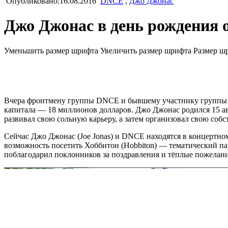
Опубликовано:16.08.2016
DNCE
,
Джо Джонас
Джо Джонас в день рождения 
Уменьшить размер шрифта
Увеличить размер шрифта
Размер ш
Вчера фронтмену группы DNCE и бывшему участнику группы Jon
капитала — 18 миллионов долларов. Джо Джонас родился 15 ав
развивал свою сольную карьеру, а затем организовал свою со
Сейчас Джо Джонас (Joe Jonas) и DNCE находятся в концертном
возможность посетить Хоббитон (Hobbiton) — тематический па
поблагодарил поклонников за поздравления и тёплые пожелани