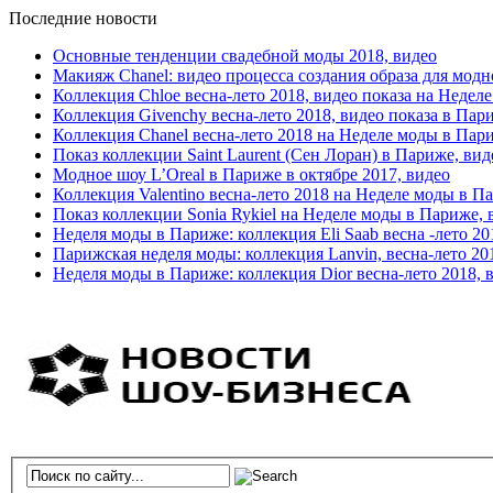
Последние новости
Основные тенденции свадебной моды 2018, видео
Макияж Chanel: видео процесса создания образа для модн
Коллекция Chloe весна-лето 2018, видео показа на Недел
Коллекция Givenchy весна-лето 2018, видео показа в Пар
Коллекция Chanel весна-лето 2018 на Неделе моды в Пар
Показ коллекции Saint Laurent (Сен Лоран) в Париже, вид
Модное шоу L’Oreal в Париже в октябре 2017, видео
Коллекция Valentino весна-лето 2018 на Неделе моды в П
Показ коллекции Sonia Rykiel на Неделе моды в Париже, 
Неделя моды в Париже: коллекция Eli Saab весна -лето 20
Парижская неделя моды: коллекция Lanvin, весна-лето 20
Неделя моды в Париже: коллекция Dior весна-лето 2018, 