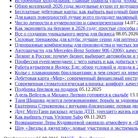
Встроенный холодильник: главные правила ухода, чтобы
Обзор коллекций 2026 года: модульные кухни от ведущи
Бесплатные дебетовые карты: как выбрать выгодный бан
Для каких поверхностей лучше всего подходит малярный
Число личности в нумерологии и самопрезентация
14.07.
Как экономить на бензине в 2026 году: простые способы
Все о создании уникального мерча для бизнеса
08.05.2026
Силовые тренажеры для клуба: лучшие серии для интенс
Одноразовые комбинезоны для производства и чистых зо
Автозапчасти для Mercedes-Benz Sprinter 906 (2006): кач
Лизинг в России: почему бизнес выбирает автомобили и 
Профессия event-менеджер: с чего начать и как добиться 
Работа курьером в Яндекс Еде: обзор условий и дохода в 
Колье с плавающими бриллиантами: в чем секрет их нев
Дебетовая карта «Мир»: современный финансовый инстр
Современная стоматологическая клиника: комфорт, качест
Подборка брелков на подарок
05.12.2025
Адель Вейгель и Михаил Литвин готовятся к свадьбе
13.
Таня Шишова делится переживаниями: борьба за здоровь
Екатерина Стриженова с внуками-близнецами: первая дво
Друг МотоТани раскрыл детали ДТП, унесшего жизнь из
Как выбрать тушь Vivienne Sabo
09.11.2025
Возвращение Леры Кудрявцевой оживило атмосферу в «
Шоу «Звезды в джунглях»: новые участники и экстремал