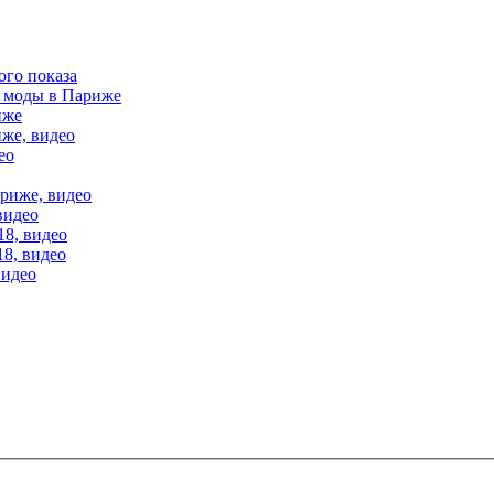
ого показа
е моды в Париже
иже
иже, видео
ео
ариже, видео
видео
18, видео
18, видео
видео