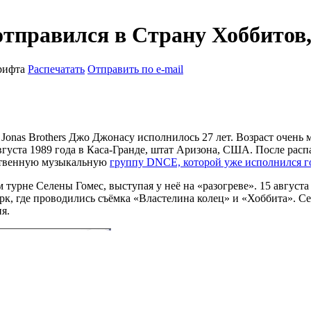
отправился в Страну Хоббитов,
рифта
Распечатать
Отправить по e-mail
as Brothers Джо Джонасу исполнилось 27 лет. Возраст очень м
густа 1989 года в Каса-Гранде, штат Аризона, США. После расп
бственную музыкальную
группу DNCE, которой уже исполнился г
 турне Селены Гомес, выступая у неё на «разогреве». 15 август
рк, где проводились съёмка «Властелина колец» и «Хоббита». С
я.