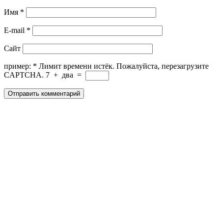
Имя
*
E-mail
*
Сайт
пример:
*
Лимит времени истёк. Пожалуйста, перезагрузите
CAPTCHA.
7
+
два
=