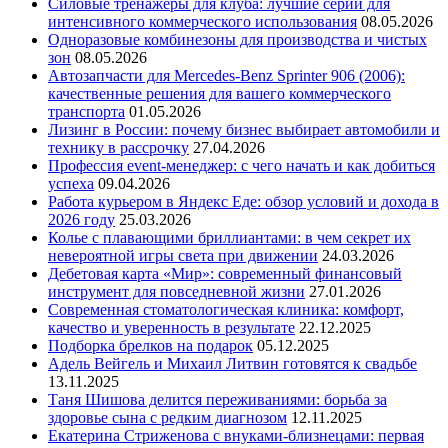
Силовые тренажеры для клуба: лучшие серии для
интенсивного коммерческого использования
08.05.2026
Одноразовые комбинезоны для производства и чистых
зон
08.05.2026
Автозапчасти для Mercedes-Benz Sprinter 906 (2006):
качественные решения для вашего коммерческого
транспорта
01.05.2026
Лизинг в России: почему бизнес выбирает автомобили и
технику в рассрочку
27.04.2026
Профессия event-менеджер: с чего начать и как добиться
успеха
09.04.2026
Работа курьером в Яндекс Еде: обзор условий и дохода в
2026 году
25.03.2026
Колье с плавающими бриллиантами: в чем секрет их
невероятной игры света при движении
24.03.2026
Дебетовая карта «Мир»: современный финансовый
инструмент для повседневной жизни
27.01.2026
Современная стоматологическая клиника: комфорт,
качество и уверенность в результате
22.12.2025
Подборка брелков на подарок
05.12.2025
Адель Вейгель и Михаил Литвин готовятся к свадьбе
13.11.2025
Таня Шишова делится переживаниями: борьба за
здоровье сына с редким диагнозом
12.11.2025
Екатерина Стриженова с внуками-близнецами: первая