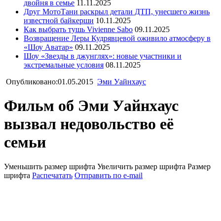
двойня в семье
11.11.2025
Друг МотоТани раскрыл детали ДТП, унесшего жизнь
известной байкерши
10.11.2025
Как выбрать тушь Vivienne Sabo
09.11.2025
Возвращение Леры Кудрявцевой оживило атмосферу в
«Шоу Аватар»
09.11.2025
Шоу «Звезды в джунглях»: новые участники и
экстремальные условия
08.11.2025
Опубликовано:01.05.2015
Эми Уайнхаус
Фильм об Эми Уайнхаус
вызвал недовольство её
семьи
Уменьшить размер шрифта
Увеличить размер шрифта
Размер
шрифта
Распечатать
Отправить по e-mail