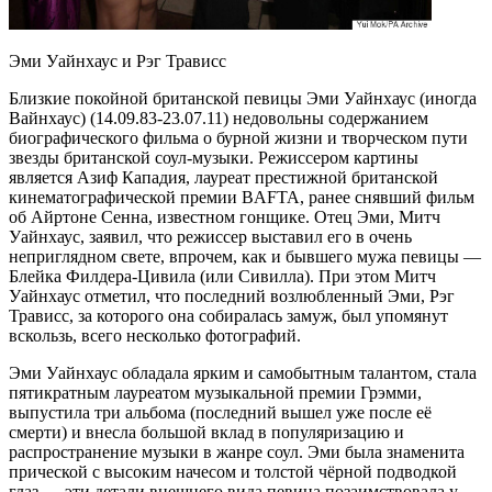
Эми Уайнхаус и Рэг Трависс
Близкие покойной британской певицы Эми Уайнхаус (иногда
Вайнхаус) (14.09.83-23.07.11) недовольны содержанием
биографического фильма о бурной жизни и творческом пути
звезды британской соул-музыки. Режиссером картины
является Азиф Кападия, лауреат престижной британской
кинематографической премии BAFTA, ранее снявший фильм
об Айртоне Сенна, известном гонщике. Отец Эми, Митч
Уайнхаус, заявил, что режиссер выставил его в очень
неприглядном свете, впрочем, как и бывшего мужа певицы —
Блейка Филдера-Цивила (или Сивилла). При этом Митч
Уайнхаус отметил, что последний возлюбленный Эми, Рэг
Трависс, за которого она собиралась замуж, был упомянут
вскользь, всего несколько фотографий.
Эми Уайнхаус обладала ярким и самобытным талантом, стала
пятикратным лауреатом музыкальной премии Грэмми,
выпустила три альбома (последний вышел уже после её
смерти) и внесла большой вклад в популяризацию и
распространение музыки в жанре соул. Эми была знаменита
прической с высоким начесом и толстой чёрной подводкой
глаз — эти детали внешнего вида певица позаимствовала у