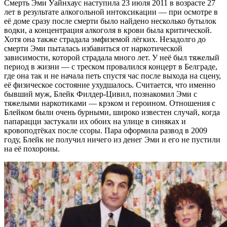
Смерть Эми Уайнхаус наступила 23 июля 2011 в возрасте 27
лет в результате алкогольной интоксикации — при осмотре в
её доме сразу после смерти было найдено несколько бутылок
водки, а концентрация алкоголя в крови была критической.
Хотя она также страдала эмфиземой лёгких. Незадолго до
смерти Эми пыталась избавиться от наркотической
зависимости, которой страдала много лет. У неё был тяжелый
период в жизни — с треском провалился концерт в Белграде,
где она так и не начала петь спустя час после выхода на сцену,
её физическое состояние ухудшалось. Считается, что именно
бывший муж, Блейк Филдер-Цивил, познакомил Эми с
тяжелыми наркотиками — крэком и героином. Отношения с
Блейком были очень бурными, широко известен случай, когда
папарацци застукали их обоих на улице в синяках и
кровоподтёках после ссоры. Пара оформила развод в 2009
году, Блейк не получил ничего из денег Эми и его не пустили
на её похороны.