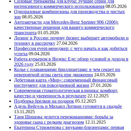
Силовые тренажеры для клуба: лучшие серии для
интенсивного коммерческого использования
08.05.2026
Одноразовые комбинезоны для производства и чистых
зон
08.05.2026
Автозапчасти для Mercedes-Benz Sprinter 906 (2006):
качественные решения для вашего коммерческого
транспорта
01.05.2026
Лизинг в России: почему бизнес выбирает автомобили и
технику в рассрочку
27.04.2026
Профессия event-менеджер: с чего начать и как добиться
успеха
09.04.2026
Работа курьером в Яндекс Еде: обзор условий и дохода в
2026 году
25.03.2026
Колье с плавающими бриллиантами: в чем секрет их
невероятной игры света при движении
24.03.2026
Дебетовая карта «Мир»: современный финансовый
инструмент для повседневной жизни
27.01.2026
Современная стоматологическая клиника: комфорт,
качество и уверенность в результате
22.12.2025
Подборка брелков на подарок
05.12.2025
Адель Вейгель и Михаил Литвин готовятся к свадьбе
13.11.2025
Таня Шишова делится переживаниями: борьба за
здоровье сына с редким диагнозом
12.11.2025
Екатерина Стриженова с внуками-близнецами: первая