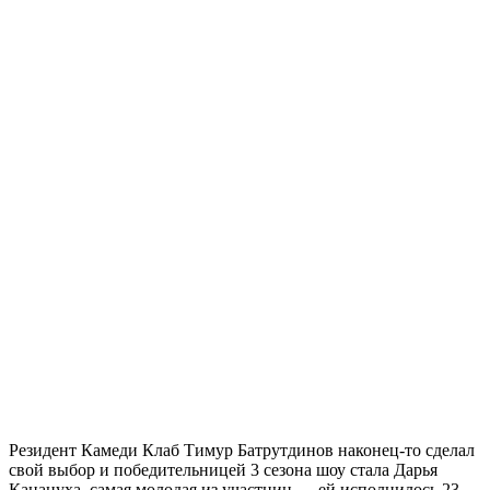
Резидент Камеди Клаб Тимур Батрутдинов наконец-то сделал
свой выбор и победительницей 3 сезона шоу стала Дарья
Канануха, самая молодая из участниц — ей исполнилось 23