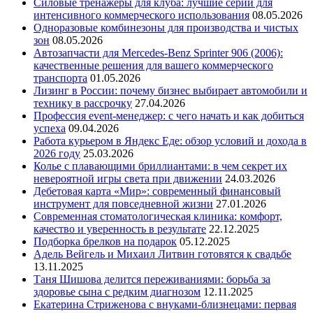
Силовые тренажеры для клуба: лучшие серии для
интенсивного коммерческого использования
08.05.2026
Одноразовые комбинезоны для производства и чистых
зон
08.05.2026
Автозапчасти для Mercedes-Benz Sprinter 906 (2006):
качественные решения для вашего коммерческого
транспорта
01.05.2026
Лизинг в России: почему бизнес выбирает автомобили и
технику в рассрочку
27.04.2026
Профессия event-менеджер: с чего начать и как добиться
успеха
09.04.2026
Работа курьером в Яндекс Еде: обзор условий и дохода в
2026 году
25.03.2026
Колье с плавающими бриллиантами: в чем секрет их
невероятной игры света при движении
24.03.2026
Дебетовая карта «Мир»: современный финансовый
инструмент для повседневной жизни
27.01.2026
Современная стоматологическая клиника: комфорт,
качество и уверенность в результате
22.12.2025
Подборка брелков на подарок
05.12.2025
Адель Вейгель и Михаил Литвин готовятся к свадьбе
13.11.2025
Таня Шишова делится переживаниями: борьба за
здоровье сына с редким диагнозом
12.11.2025
Екатерина Стриженова с внуками-близнецами: первая