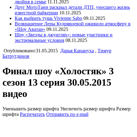
двойня в семье
11.11.2025
Друг МотоТани раскрыл детали ДТП, унесшего жизнь
известной байкерши
10.11.2025
Как выбрать тушь Vivienne Sabo
09.11.2025
Возвращение Леры Кудрявцевой оживило атмосферу в
«Шоу Аватар»
09.11.2025
Шоу «Звезды в джунглях»: новые участники и
экстремальные условия
08.11.2025
Опубликовано:31.05.2015
Дарья Канануха
,
Тимур
Батрутдинов
Финал шоу «Холостяк» 3
сезон 13 серия 30.05.2015
видео
Уменьшить размер шрифта
Увеличить размер шрифта
Размер
шрифта
Распечатать
Отправить по e-mail