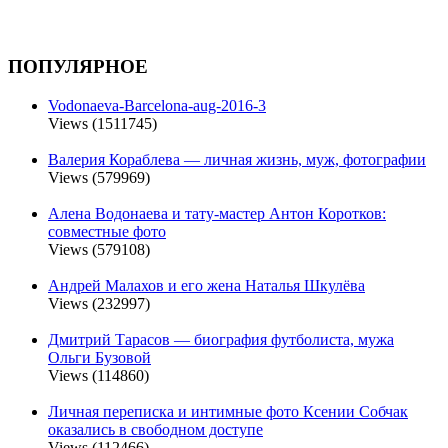
ПОПУЛЯРНОЕ
Vodonaeva-Barcelona-aug-2016-3
Views (1511745)
Валерия Кораблева — личная жизнь, муж, фотографии
Views (579969)
Алена Водонаева и тату-мастер Антон Коротков:
совместные фото
Views (579108)
Андрей Малахов и его жена Наталья Шкулёва
Views (232997)
Дмитрий Тарасов — биография футболиста, мужа
Ольги Бузовой
Views (114860)
Личная переписка и интимные фото Ксении Собчак
оказались в свободном доступе
Views (112466)