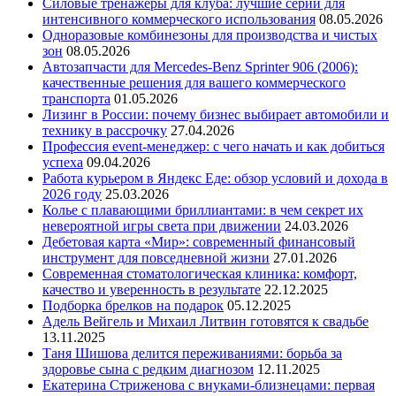
Силовые тренажеры для клуба: лучшие серии для
интенсивного коммерческого использования
08.05.2026
Одноразовые комбинезоны для производства и чистых
зон
08.05.2026
Автозапчасти для Mercedes-Benz Sprinter 906 (2006):
качественные решения для вашего коммерческого
транспорта
01.05.2026
Лизинг в России: почему бизнес выбирает автомобили и
технику в рассрочку
27.04.2026
Профессия event-менеджер: с чего начать и как добиться
успеха
09.04.2026
Работа курьером в Яндекс Еде: обзор условий и дохода в
2026 году
25.03.2026
Колье с плавающими бриллиантами: в чем секрет их
невероятной игры света при движении
24.03.2026
Дебетовая карта «Мир»: современный финансовый
инструмент для повседневной жизни
27.01.2026
Современная стоматологическая клиника: комфорт,
качество и уверенность в результате
22.12.2025
Подборка брелков на подарок
05.12.2025
Адель Вейгель и Михаил Литвин готовятся к свадьбе
13.11.2025
Таня Шишова делится переживаниями: борьба за
здоровье сына с редким диагнозом
12.11.2025
Екатерина Стриженова с внуками-близнецами: первая