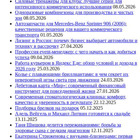
Силовые тренажеры для клуба: лучшие серии для
интенсивного коммерческого использования
08.05.2026
Одноразовые комбинезоны для производства и чистых
зон
08.05.2026
Автозапчасти для Mercedes-Benz Sprinter 906 (2006):
качественные решения для вашего коммерческого
транспорта
01.05.2026
Лизинг в России: почему бизнес выбирает автомобили и
технику в рассрочку
27.04.2026
Профессия event-менеджер: с чего начать и как добиться
успеха
09.04.2026
Работа курьером в Яндекс Еде: обзор условий и дохода в
2026 году
25.03.2026
Колье с плавающими бриллиантами: в чем секрет их
невероятной игры света при движении
24.03.2026
Дебетовая карта «Мир»: современный финансовый
инструмент для повседневной жизни
27.01.2026
Современная стоматологическая клиника: комфорт,
качество и уверенность в результате
22.12.2025
Подборка брелков на подарок
05.12.2025
Адель Вейгель и Михаил Литвин готовятся к свадьбе
13.11.2025
Таня Шишова делится переживаниями: борьба за
здоровье сына с редким диагнозом
12.11.2025
Екатерина Стриженова с внуками-близнецами: первая