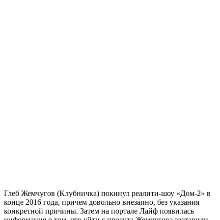
Глеб Жемчугов (Клубничка) покинул реалити-шоу «Дом-2» в
конце 2016 года, причем довольно внезапно, без указания
конкретной причины. Затем на портале Лайф появилась
информация о том, что уйти с проекта Жемчугова заставили