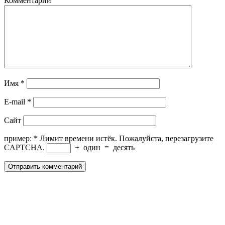
Комментарий
Имя
*
E-mail
*
Сайт
пример:
*
Лимит времени истёк. Пожалуйста, перезагрузите
CAPTCHA.
+
один
=
десять