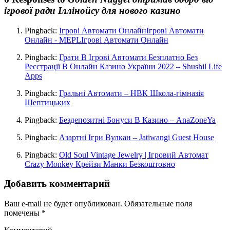
ігрової ради Іллінойсу для нового казино
Pingback:
Ігрові Автомати ОнлайнІгрові Автомати
Онлайн - MEPLІгрові Автомати Онлайн
Pingback:
Грати В Ігрові Автомати Безплатно Без
Реєстрації В Онлайн Казино України 2022 – Shushil Life
Apps
Pingback:
Гральні Автомати – НВК Школа-гімназія
Шептицьких
Pingback:
Бездепозитні Бонуси В Казино – AnaZoneYa
Pingback:
Азартні Ігри Вулкан – Jatiwangi Guest House
Pingback:
Old Soul Vintage Jewelry | Ігровий Автомат
Crazy Monkey Крейзи Манки Безкоштовно
Добавить комментарий
Ваш e-mail не будет опубликован.
Обязательные поля
помечены
*