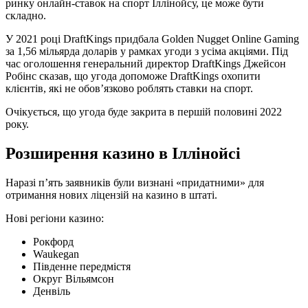
ринку онлайн-ставок на спорт Іллінойсу, це може бути
складно.
У 2021 році DraftKings придбала Golden Nugget Online Gaming
за 1,56 мільярда доларів у рамках угоди з усіма акціями. Під
час оголошення генеральний директор DraftKings Джейсон
Робінс сказав, що угода допоможе DraftKings охопити
клієнтів, які не обов’язково роблять ставки на спорт.
Очікується, що угода буде закрита в першій половині 2022
року.
Розширення казино в Іллінойсі
Наразі п’ять заявників були визнані «придатними» для
отримання нових ліцензій на казино в штаті.
Нові регіони казино:
Рокфорд
Waukegan
Південне передмістя
Округ Вільямсон
Денвіль