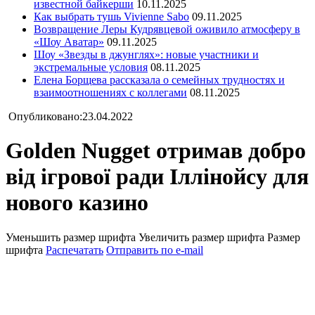
известной байкерши
10.11.2025
Как выбрать тушь Vivienne Sabo
09.11.2025
Возвращение Леры Кудрявцевой оживило атмосферу в
«Шоу Аватар»
09.11.2025
Шоу «Звезды в джунглях»: новые участники и
экстремальные условия
08.11.2025
Елена Борщева рассказала о семейных трудностях и
взаимоотношениях с коллегами
08.11.2025
Опубликовано:23.04.2022
Golden Nugget отримав добро
від ігрової ради Іллінойсу для
нового казино
Уменьшить размер шрифта
Увеличить размер шрифта
Размер
шрифта
Распечатать
Отправить по e-mail