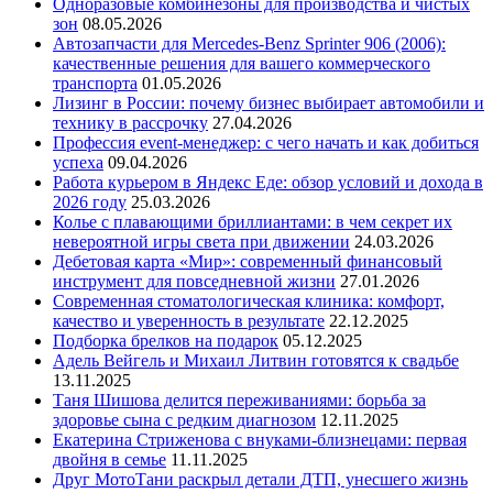
Одноразовые комбинезоны для производства и чистых
зон
08.05.2026
Автозапчасти для Mercedes-Benz Sprinter 906 (2006):
качественные решения для вашего коммерческого
транспорта
01.05.2026
Лизинг в России: почему бизнес выбирает автомобили и
технику в рассрочку
27.04.2026
Профессия event-менеджер: с чего начать и как добиться
успеха
09.04.2026
Работа курьером в Яндекс Еде: обзор условий и дохода в
2026 году
25.03.2026
Колье с плавающими бриллиантами: в чем секрет их
невероятной игры света при движении
24.03.2026
Дебетовая карта «Мир»: современный финансовый
инструмент для повседневной жизни
27.01.2026
Современная стоматологическая клиника: комфорт,
качество и уверенность в результате
22.12.2025
Подборка брелков на подарок
05.12.2025
Адель Вейгель и Михаил Литвин готовятся к свадьбе
13.11.2025
Таня Шишова делится переживаниями: борьба за
здоровье сына с редким диагнозом
12.11.2025
Екатерина Стриженова с внуками-близнецами: первая
двойня в семье
11.11.2025
Друг МотоТани раскрыл детали ДТП, унесшего жизнь