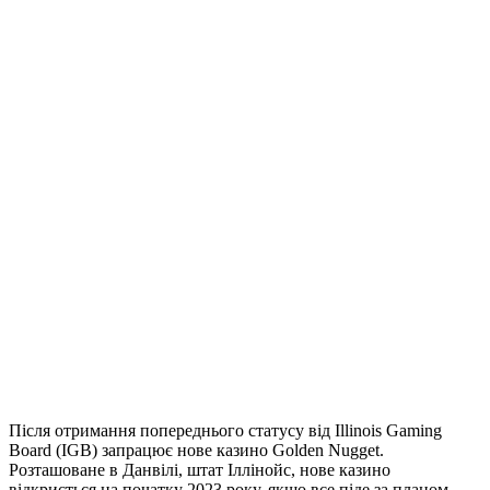
Після отримання попереднього статусу від Illinois Gaming
Board (IGB) запрацює нове казино Golden Nugget.
Розташоване в Данвілі, штат Іллінойс, нове казино
відкриється на початку 2023 року, якщо все піде за планом.