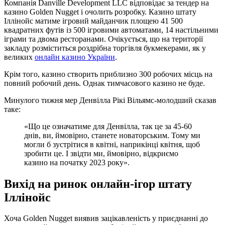
Компанія Danville Development LLC відповідає за тендер на
казино Golden Nugget і очолить розробку. Казино штату
Іллінойс матиме ігровий майданчик площею 41 500
квадратних футів із 500 ігровими автоматами, 14 настільними
іграми та двома ресторанами. Очікується, що на території
закладу розміститься роздрібна торгівля букмекерами, як у
великих
онлайн казино України
.
Крім того, казино створить приблизно 300 робочих місць на
повний робочий день. Однак тимчасового казино не буде.
Минулого тижня мер Денвілла Рікі Вільямс-молодший сказав
таке:
«Що це означатиме для Денвілла, так це за 45-60
днів, ви, ймовірно, станете новаторським. Тому ми
могли б зустрітися в квітні, наприкінці квітня, щоб
зробити це. І звідти ми, ймовірно, відкриємо
казино на початку 2023 року».
Вихід на ринок онлайн-ігор штату
Іллінойс
Хоча Golden Nugget виявив зацікавленість у приєднанні до