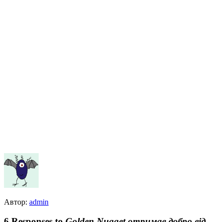
Автор:
admin
6 Responses to
Golden Nugget отримав добро від