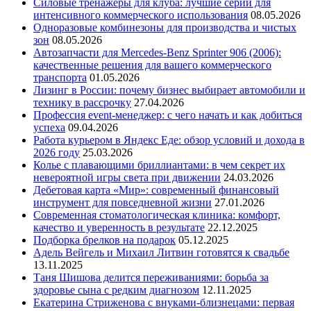
Силовые тренажеры для клуба: лучшие серии для
интенсивного коммерческого использования
08.05.2026
Одноразовые комбинезоны для производства и чистых
зон
08.05.2026
Автозапчасти для Mercedes-Benz Sprinter 906 (2006):
качественные решения для вашего коммерческого
транспорта
01.05.2026
Лизинг в России: почему бизнес выбирает автомобили и
технику в рассрочку
27.04.2026
Профессия event-менеджер: с чего начать и как добиться
успеха
09.04.2026
Работа курьером в Яндекс Еде: обзор условий и дохода в
2026 году
25.03.2026
Колье с плавающими бриллиантами: в чем секрет их
невероятной игры света при движении
24.03.2026
Дебетовая карта «Мир»: современный финансовый
инструмент для повседневной жизни
27.01.2026
Современная стоматологическая клиника: комфорт,
качество и уверенность в результате
22.12.2025
Подборка брелков на подарок
05.12.2025
Адель Вейгель и Михаил Литвин готовятся к свадьбе
13.11.2025
Таня Шишова делится переживаниями: борьба за
здоровье сына с редким диагнозом
12.11.2025
Екатерина Стриженова с внуками-близнецами: первая