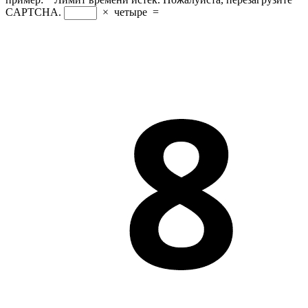
CAPTCHA.
×
четыре
=