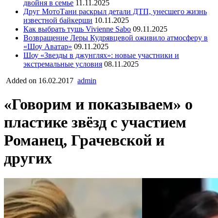
двойня в семье
11.11.2025
Друг МотоТани раскрыл детали ДТП, унесшего жизнь
известной байкерши
10.11.2025
Как выбрать тушь Vivienne Sabo
09.11.2025
Возвращение Леры Кудрявцевой оживило атмосферу в
«Шоу Аватар»
09.11.2025
Шоу «Звезды в джунглях»: новые участники и
экстремальные условия
08.11.2025
Added on 16.02.2017
admin
«Говорим и показываем» о
пластике звёзд с участием
Романец, Грачевской и
других