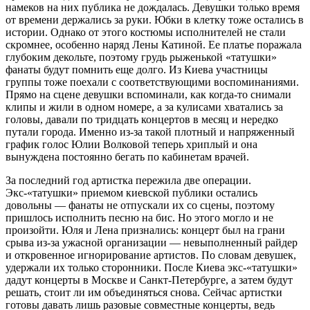
намеков на них публика не дождалась. Девушки только время
от времени держались за руки. Юбки в клетку тоже остались в
истории. Однако от этого костюмы исполнителей не стали
скромнее, особенно наряд Лены Катиной. Ее платье поражала
глубоким декольте, поэтому грудь рыженькой «татушки»
фанаты будут помнить еще долго. Из Киева участницы
группы тоже поехали с соответствующими воспоминаниями.
Прямо на сцене девушки вспоминали, как когда-то снимали
клипы и жили в одном номере, а за кулисами хватались за
головы, давали по тридцать концертов в месяц и нередко
путали города. Именно из-за такой плотный и напряженный
график голос Юлии Волковой теперь хриплый и она
вынуждена постоянно бегать по кабинетам врачей.
За последний год артистка пережила две операции.
Экс-«татушки» приемом киевской публики остались
довольны — фанаты не отпускали их со сцены, поэтому
пришлось исполнить песню на бис. Но этого могло и не
произойти. Юля и Лена признались: концерт был на грани
срыва из-за ужасной организации — невыполненный райдер
и откровенное игнорирование артистов. По словам девушек,
удержали их только сторонники. После Киева экс-«татушки»
дадут концерты в Москве и Санкт-Петербурге, а затем будут
решать, стоит ли им объединяться снова. Сейчас артистки
готовы давать лишь разовые совместные концерты, ведь