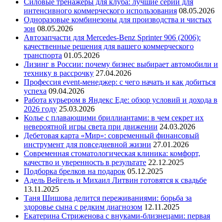
Силовые тренажеры для клуба: лучшие серии для
интенсивного коммерческого использования
08.05.2026
Одноразовые комбинезоны для производства и чистых
зон
08.05.2026
Автозапчасти для Mercedes-Benz Sprinter 906 (2006):
качественные решения для вашего коммерческого
транспорта
01.05.2026
Лизинг в России: почему бизнес выбирает автомобили и
технику в рассрочку
27.04.2026
Профессия event-менеджер: с чего начать и как добиться
успеха
09.04.2026
Работа курьером в Яндекс Еде: обзор условий и дохода в
2026 году
25.03.2026
Колье с плавающими бриллиантами: в чем секрет их
невероятной игры света при движении
24.03.2026
Дебетовая карта «Мир»: современный финансовый
инструмент для повседневной жизни
27.01.2026
Современная стоматологическая клиника: комфорт,
качество и уверенность в результате
22.12.2025
Подборка брелков на подарок
05.12.2025
Адель Вейгель и Михаил Литвин готовятся к свадьбе
13.11.2025
Таня Шишова делится переживаниями: борьба за
здоровье сына с редким диагнозом
12.11.2025
Екатерина Стриженова с внуками-близнецами: первая