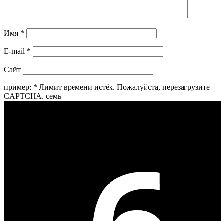
Имя
*
E-mail
*
Сайт
пример:
*
Лимит времени истёк. Пожалуйста, перезагрузите
CAPTCHA.
семь
−