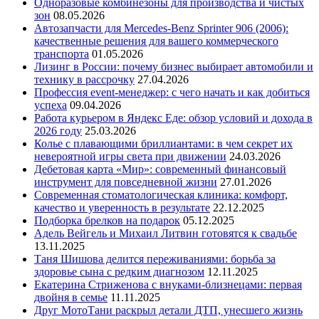
Одноразовые комбинезоны для производства и чистых
зон
08.05.2026
Автозапчасти для Mercedes-Benz Sprinter 906 (2006):
качественные решения для вашего коммерческого
транспорта
01.05.2026
Лизинг в России: почему бизнес выбирает автомобили и
технику в рассрочку
27.04.2026
Профессия event-менеджер: с чего начать и как добиться
успеха
09.04.2026
Работа курьером в Яндекс Еде: обзор условий и дохода в
2026 году
25.03.2026
Колье с плавающими бриллиантами: в чем секрет их
невероятной игры света при движении
24.03.2026
Дебетовая карта «Мир»: современный финансовый
инструмент для повседневной жизни
27.01.2026
Современная стоматологическая клиника: комфорт,
качество и уверенность в результате
22.12.2025
Подборка брелков на подарок
05.12.2025
Адель Вейгель и Михаил Литвин готовятся к свадьбе
13.11.2025
Таня Шишова делится переживаниями: борьба за
здоровье сына с редким диагнозом
12.11.2025
Екатерина Стриженова с внуками-близнецами: первая
двойня в семье
11.11.2025
Друг МотоТани раскрыл детали ДТП, унесшего жизнь