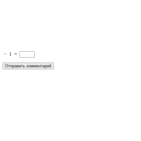
−
1
=