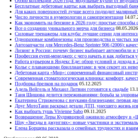
Обзор коллекций 2026 года: модульные кухни от ведущи
Бесплатные дебетовые карты: как выбрать выгодный бан
Для каких поверхностей лучше всего подходит малярный
Число личности в нумерологии и самопрезентация
14.07.
Как экономить на бензине в 2026 году: простые способы
Все о создании уникального мерча для бизнеса
08.05.2026
Силовые тренажеры для клуба: лучшие серии для интенс
Одноразовые комбинезоны для производства и чистых зо
Автозапчасти для Mercedes-Benz Sprinter 906 (2006): кач
Лизинг в России: почему бизнес выбирает автомобили и 
Профессия event-менеджер: с чего начать и как добиться 
Работа курьером в Яндекс Еде: обзор условий и дохода в 
Колье с плавающими бриллиантами: в чем секрет их нев
Дебетовая карта «Мир»: современный финансовый инстр
Современная стоматологическая клиника: комфорт, качест
Подборка брелков на подарок
05.12.2025
Адель Вейгель и Михаил Литвин готовятся к свадьбе
13.
Таня Шишова делится переживаниями: борьба за здоровь
Екатерина Стриженова с внуками-близнецами: первая дво
Друг МотоТани раскрыл детали ДТП, унесшего жизнь из
Как выбрать тушь Vivienne Sabo
09.11.2025
Возвращение Леры Кудрявцевой оживило атмосферу в «
Шоу «Звезды в джунглях»: новые участники и экстремал
Елена Борщева рассказала о семейных трудностях и взаи