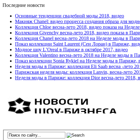
Последние новости
Основные тенденции свадебной моды 2018, видео
Макияж Chanel: видео процесса создания образа для модн
Коллекция Chloe весна-лето 2018, видео показа на Недел
Коллекция Givenchy весна-лето 2018, видео показа в Пар
Коллекция Chanel весна-лето 2018 на Неделе моды в Пар
Показ коллекции Saint Laurent (Сен Лоран) в Париже, вид
Модное шоу L’Oreal в Париже в октябре 2017, видео
Коллекция Valentino весна-лето 2018 на Неделе моды в П
Показ коллекции Sonia Rykiel на Неделе моды в Париже, 
Неделя моды в Париже: коллекция Eli Saab весна -лето 20
Парижская неделя моды: коллекция Lanvin, весна-лето 20
Неделя моды в Париже: коллекция Dior весна-лето 2018, 