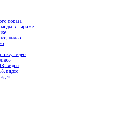
ого показа
е моды в Париже
иже
иже, видео
ео
ариже, видео
видео
18, видео
18, видео
видео