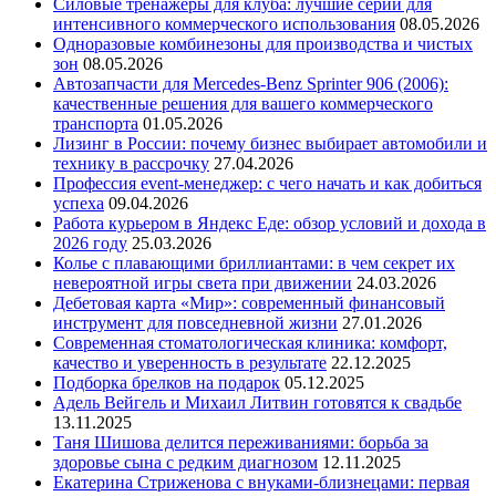
Силовые тренажеры для клуба: лучшие серии для
интенсивного коммерческого использования
08.05.2026
Одноразовые комбинезоны для производства и чистых
зон
08.05.2026
Автозапчасти для Mercedes-Benz Sprinter 906 (2006):
качественные решения для вашего коммерческого
транспорта
01.05.2026
Лизинг в России: почему бизнес выбирает автомобили и
технику в рассрочку
27.04.2026
Профессия event-менеджер: с чего начать и как добиться
успеха
09.04.2026
Работа курьером в Яндекс Еде: обзор условий и дохода в
2026 году
25.03.2026
Колье с плавающими бриллиантами: в чем секрет их
невероятной игры света при движении
24.03.2026
Дебетовая карта «Мир»: современный финансовый
инструмент для повседневной жизни
27.01.2026
Современная стоматологическая клиника: комфорт,
качество и уверенность в результате
22.12.2025
Подборка брелков на подарок
05.12.2025
Адель Вейгель и Михаил Литвин готовятся к свадьбе
13.11.2025
Таня Шишова делится переживаниями: борьба за
здоровье сына с редким диагнозом
12.11.2025
Екатерина Стриженова с внуками-близнецами: первая