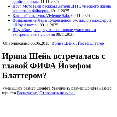
двойня в семье
11.11.2025
Друг МотоТани раскрыл детали ДТП, унесшего жизнь
известной байкерши
10.11.2025
Как выбрать тушь Vivienne Sabo
09.11.2025
Возвращение Леры Кудрявцевой оживило атмосферу в
«Шоу Аватар»
09.11.2025
Шоу «Звезды в джунглях»: новые участники и
экстремальные условия
08.11.2025
Опубликовано:05.06.2015
Ирина Шейк
,
Йозеф Блаттер
Ирина Шейк встречалась с
главой ФИФА Йозефом
Блаттером?
Уменьшить размер шрифта
Увеличить размер шрифта
Размер
шрифта
Распечатать
Отправить по e-mail