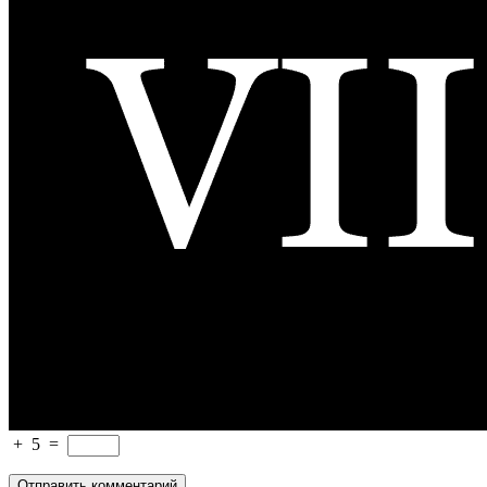
+
5
=