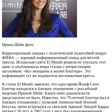
Ирина Шейк фото
Коррупционный скандал с политической подоплёкой вокруг
ФИФА — хороший информационный повод для жёлтой
прессы. Испанская газета El Mundo решила не упускать этот
шанс и опубликовала вчера статью с интригующим
заголовком: «Все женщины в жизни Блаттера». Эту
информацию тут же подхватила англоязычная пресса.
В статье El Mundo заявлено, что одно время Йозеф Сепп
Блаттер находился в близких отношениях с российской
моделью Ириной Шейк. Каких-либо доказательств
представлено не было. Известно, что 79-летний Блаттер был в
близких отношениях с польской теннисисткой Илоной
Богуска, затем встречался со светской львицей Линдой Баррас
(возраст 50 лет), в 2002 году у него был кратковременный