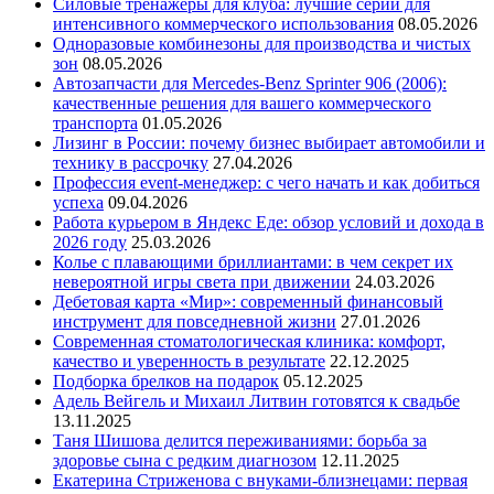
Силовые тренажеры для клуба: лучшие серии для
интенсивного коммерческого использования
08.05.2026
Одноразовые комбинезоны для производства и чистых
зон
08.05.2026
Автозапчасти для Mercedes-Benz Sprinter 906 (2006):
качественные решения для вашего коммерческого
транспорта
01.05.2026
Лизинг в России: почему бизнес выбирает автомобили и
технику в рассрочку
27.04.2026
Профессия event-менеджер: с чего начать и как добиться
успеха
09.04.2026
Работа курьером в Яндекс Еде: обзор условий и дохода в
2026 году
25.03.2026
Колье с плавающими бриллиантами: в чем секрет их
невероятной игры света при движении
24.03.2026
Дебетовая карта «Мир»: современный финансовый
инструмент для повседневной жизни
27.01.2026
Современная стоматологическая клиника: комфорт,
качество и уверенность в результате
22.12.2025
Подборка брелков на подарок
05.12.2025
Адель Вейгель и Михаил Литвин готовятся к свадьбе
13.11.2025
Таня Шишова делится переживаниями: борьба за
здоровье сына с редким диагнозом
12.11.2025
Екатерина Стриженова с внуками-близнецами: первая