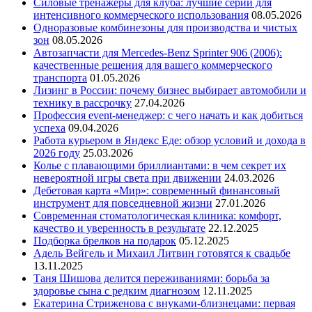
Силовые тренажеры для клуба: лучшие серии для
интенсивного коммерческого использования
08.05.2026
Одноразовые комбинезоны для производства и чистых
зон
08.05.2026
Автозапчасти для Mercedes-Benz Sprinter 906 (2006):
качественные решения для вашего коммерческого
транспорта
01.05.2026
Лизинг в России: почему бизнес выбирает автомобили и
технику в рассрочку
27.04.2026
Профессия event-менеджер: с чего начать и как добиться
успеха
09.04.2026
Работа курьером в Яндекс Еде: обзор условий и дохода в
2026 году
25.03.2026
Колье с плавающими бриллиантами: в чем секрет их
невероятной игры света при движении
24.03.2026
Дебетовая карта «Мир»: современный финансовый
инструмент для повседневной жизни
27.01.2026
Современная стоматологическая клиника: комфорт,
качество и уверенность в результате
22.12.2025
Подборка брелков на подарок
05.12.2025
Адель Вейгель и Михаил Литвин готовятся к свадьбе
13.11.2025
Таня Шишова делится переживаниями: борьба за
здоровье сына с редким диагнозом
12.11.2025
Екатерина Стриженова с внуками-близнецами: первая