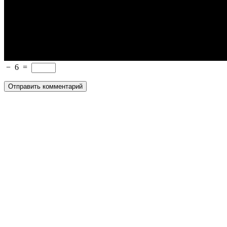
−
6
=