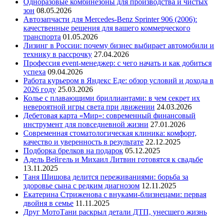
Одноразовые комбинезоны для производства и чистых
зон
08.05.2026
Автозапчасти для Mercedes-Benz Sprinter 906 (2006):
качественные решения для вашего коммерческого
транспорта
01.05.2026
Лизинг в России: почему бизнес выбирает автомобили и
технику в рассрочку
27.04.2026
Профессия event-менеджер: с чего начать и как добиться
успеха
09.04.2026
Работа курьером в Яндекс Еде: обзор условий и дохода в
2026 году
25.03.2026
Колье с плавающими бриллиантами: в чем секрет их
невероятной игры света при движении
24.03.2026
Дебетовая карта «Мир»: современный финансовый
инструмент для повседневной жизни
27.01.2026
Современная стоматологическая клиника: комфорт,
качество и уверенность в результате
22.12.2025
Подборка брелков на подарок
05.12.2025
Адель Вейгель и Михаил Литвин готовятся к свадьбе
13.11.2025
Таня Шишова делится переживаниями: борьба за
здоровье сына с редким диагнозом
12.11.2025
Екатерина Стриженова с внуками-близнецами: первая
двойня в семье
11.11.2025
Друг МотоТани раскрыл детали ДТП, унесшего жизнь