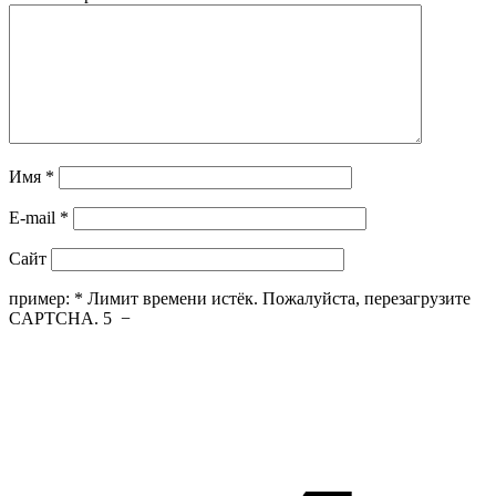
Имя
*
E-mail
*
Сайт
пример:
*
Лимит времени истёк. Пожалуйста, перезагрузите
CAPTCHA.
5
−