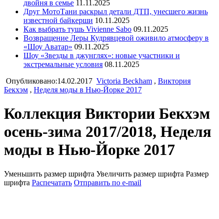
двойня в семье
11.11.2025
Друг МотоТани раскрыл детали ДТП, унесшего жизнь
известной байкерши
10.11.2025
Как выбрать тушь Vivienne Sabo
09.11.2025
Возвращение Леры Кудрявцевой оживило атмосферу в
«Шоу Аватар»
09.11.2025
Шоу «Звезды в джунглях»: новые участники и
экстремальные условия
08.11.2025
Опубликовано:14.02.2017
Victoria Beckham
,
Виктория
Бекхэм
,
Неделя моды в Нью-Йорке 2017
Коллекция Виктории Бекхэм
осень-зима 2017/2018, Неделя
моды в Нью-Йорке 2017
Уменьшить размер шрифта
Увеличить размер шрифта
Размер
шрифта
Распечатать
Отправить по e-mail