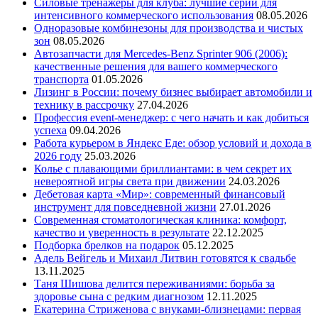
Силовые тренажеры для клуба: лучшие серии для
интенсивного коммерческого использования
08.05.2026
Одноразовые комбинезоны для производства и чистых
зон
08.05.2026
Автозапчасти для Mercedes-Benz Sprinter 906 (2006):
качественные решения для вашего коммерческого
транспорта
01.05.2026
Лизинг в России: почему бизнес выбирает автомобили и
технику в рассрочку
27.04.2026
Профессия event-менеджер: с чего начать и как добиться
успеха
09.04.2026
Работа курьером в Яндекс Еде: обзор условий и дохода в
2026 году
25.03.2026
Колье с плавающими бриллиантами: в чем секрет их
невероятной игры света при движении
24.03.2026
Дебетовая карта «Мир»: современный финансовый
инструмент для повседневной жизни
27.01.2026
Современная стоматологическая клиника: комфорт,
качество и уверенность в результате
22.12.2025
Подборка брелков на подарок
05.12.2025
Адель Вейгель и Михаил Литвин готовятся к свадьбе
13.11.2025
Таня Шишова делится переживаниями: борьба за
здоровье сына с редким диагнозом
12.11.2025
Екатерина Стриженова с внуками-близнецами: первая