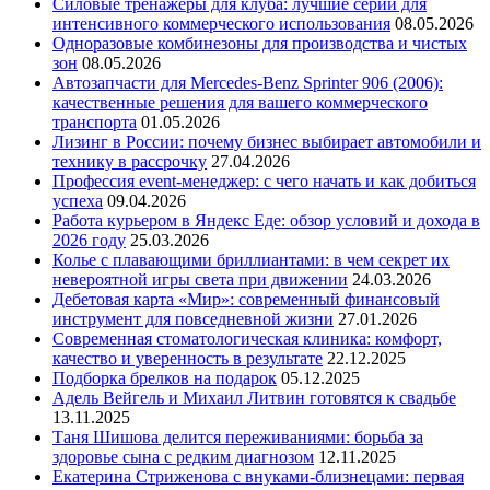
Силовые тренажеры для клуба: лучшие серии для
интенсивного коммерческого использования
08.05.2026
Одноразовые комбинезоны для производства и чистых
зон
08.05.2026
Автозапчасти для Mercedes-Benz Sprinter 906 (2006):
качественные решения для вашего коммерческого
транспорта
01.05.2026
Лизинг в России: почему бизнес выбирает автомобили и
технику в рассрочку
27.04.2026
Профессия event-менеджер: с чего начать и как добиться
успеха
09.04.2026
Работа курьером в Яндекс Еде: обзор условий и дохода в
2026 году
25.03.2026
Колье с плавающими бриллиантами: в чем секрет их
невероятной игры света при движении
24.03.2026
Дебетовая карта «Мир»: современный финансовый
инструмент для повседневной жизни
27.01.2026
Современная стоматологическая клиника: комфорт,
качество и уверенность в результате
22.12.2025
Подборка брелков на подарок
05.12.2025
Адель Вейгель и Михаил Литвин готовятся к свадьбе
13.11.2025
Таня Шишова делится переживаниями: борьба за
здоровье сына с редким диагнозом
12.11.2025
Екатерина Стриженова с внуками-близнецами: первая