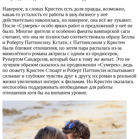
Наверное, в словах Кристен есть доля правды, возможно,
какая-то усталость от работы в шоу-бизнесе у неё
действительно накопилась, но наверное, она всё же лукавит.
После «Сумерек» особо ярких работ и предложений у неё не
было. Многие зрители и особенно фанаты вампирской саги
считают, что она не полностью соответствовала образу Беллы
и Роберту Паттинсону. Кстати, с Паттинсоном у Кристен
были близкие отношения, но затем пара распалась из-за
мимолётного романа актрисы с одним из продюсеров,
Рупертом Сандерсом, который был к тому же женат. Это не
лучшим образом сказалось на продвижении «Сумерек», ведь
по сюжету Кристен Стюарт и Роберт Паттинсон испытывают
сильные и глубокие чувства друг к другу, их роман в реальной
жизни увеличивал интерес к фильмам. Но Кристен оказалась
неспособна поддерживать необходимые для работы
отношения хотя бы на внешнем уровне.