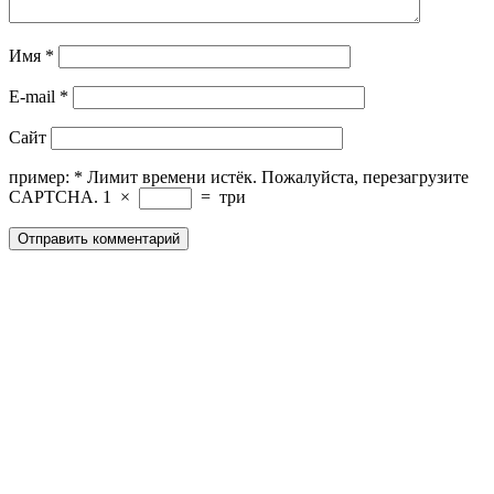
Имя
*
E-mail
*
Сайт
пример:
*
Лимит времени истёк. Пожалуйста, перезагрузите
CAPTCHA.
1
×
=
три