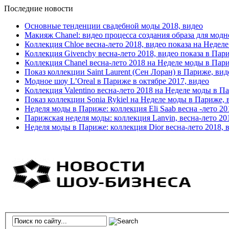
Последние новости
Основные тенденции свадебной моды 2018, видео
Макияж Chanel: видео процесса создания образа для модн
Коллекция Chloe весна-лето 2018, видео показа на Недел
Коллекция Givenchy весна-лето 2018, видео показа в Пар
Коллекция Chanel весна-лето 2018 на Неделе моды в Пар
Показ коллекции Saint Laurent (Сен Лоран) в Париже, вид
Модное шоу L’Oreal в Париже в октябре 2017, видео
Коллекция Valentino весна-лето 2018 на Неделе моды в П
Показ коллекции Sonia Rykiel на Неделе моды в Париже, 
Неделя моды в Париже: коллекция Eli Saab весна -лето 20
Парижская неделя моды: коллекция Lanvin, весна-лето 20
Неделя моды в Париже: коллекция Dior весна-лето 2018, 