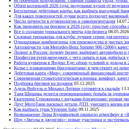
Встроенный холодильник: главные правила ухода, чтобы
Обзор коллекций 2026 года: модульные кухни от ведущи
Бесплатные дебетовые карты: как выбрать выгодный бан
Для каких поверхностей лучше всего подходит малярный
Число личности в нумерологии и самопрезентация
14.07.
Как экономить на бензине в 2026 году: простые способы
Все о создании уникального мерча для бизнеса
08.05.2026
Силовые тренажеры для клуба: лучшие серии для интенс
Одноразовые комбинезоны для производства и чистых зо
Автозапчасти для Mercedes-Benz Sprinter 906 (2006): кач
Лизинг в России: почему бизнес выбирает автомобили и 
Профессия event-менеджер: с чего начать и как добиться 
Работа курьером в Яндекс Еде: обзор условий и дохода в 
Колье с плавающими бриллиантами: в чем секрет их нев
Дебетовая карта «Мир»: современный финансовый инстр
Современная стоматологическая клиника: комфорт, качест
Подборка брелков на подарок
05.12.2025
Адель Вейгель и Михаил Литвин готовятся к свадьбе
13.
Таня Шишова делится переживаниями: борьба за здоровь
Екатерина Стриженова с внуками-близнецами: первая дво
Друг МотоТани раскрыл детали ДТП, унесшего жизнь из
Как выбрать тушь Vivienne Sabo
09.11.2025
Возвращение Леры Кудрявцевой оживило атмосферу в «
Шоу «Звезды в джунглях»: новые участники и экстремал