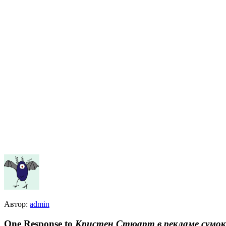
Автор:
admin
One Response to
Кристен Стюарт в рекламе сумок