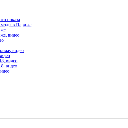
ого показа
е моды в Париже
иже
иже, видео
ео
ариже, видео
видео
18, видео
18, видео
видео