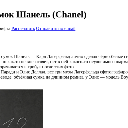
мок Шанель (Chanel)
рифта
Распечатать
Отправить по e-mail
 сумок Шанель — Карл Лагерфельд лично сделал чёрно-белые с
 но как-то не впечатляет, нет в ней какого-то неуловимого шарм
рачивается в гробу» после этих фото.
Паради и Элис Деллал, все три музы Лагерфельда сфотографиров
ереводе, объёмная сумка на длинном ремне), у Элис — модель Bo