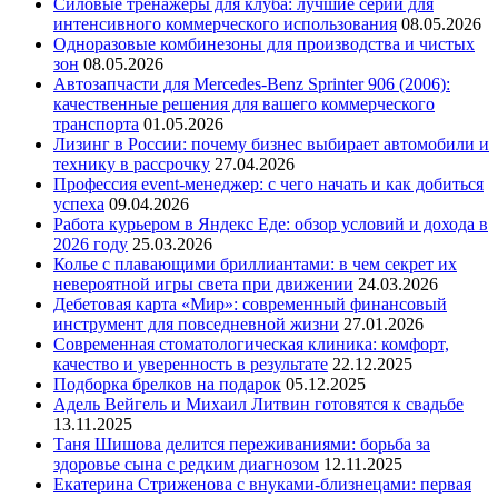
Силовые тренажеры для клуба: лучшие серии для
интенсивного коммерческого использования
08.05.2026
Одноразовые комбинезоны для производства и чистых
зон
08.05.2026
Автозапчасти для Mercedes-Benz Sprinter 906 (2006):
качественные решения для вашего коммерческого
транспорта
01.05.2026
Лизинг в России: почему бизнес выбирает автомобили и
технику в рассрочку
27.04.2026
Профессия event-менеджер: с чего начать и как добиться
успеха
09.04.2026
Работа курьером в Яндекс Еде: обзор условий и дохода в
2026 году
25.03.2026
Колье с плавающими бриллиантами: в чем секрет их
невероятной игры света при движении
24.03.2026
Дебетовая карта «Мир»: современный финансовый
инструмент для повседневной жизни
27.01.2026
Современная стоматологическая клиника: комфорт,
качество и уверенность в результате
22.12.2025
Подборка брелков на подарок
05.12.2025
Адель Вейгель и Михаил Литвин готовятся к свадьбе
13.11.2025
Таня Шишова делится переживаниями: борьба за
здоровье сына с редким диагнозом
12.11.2025
Екатерина Стриженова с внуками-близнецами: первая