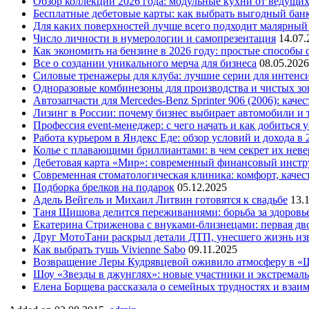
Обзор коллекций 2026 года: модульные кухни от ведущи
Бесплатные дебетовые карты: как выбрать выгодный бан
Для каких поверхностей лучше всего подходит малярный
Число личности в нумерологии и самопрезентация
14.07.
Как экономить на бензине в 2026 году: простые способы
Все о создании уникального мерча для бизнеса
08.05.2026
Силовые тренажеры для клуба: лучшие серии для интенс
Одноразовые комбинезоны для производства и чистых зо
Автозапчасти для Mercedes-Benz Sprinter 906 (2006): кач
Лизинг в России: почему бизнес выбирает автомобили и 
Профессия event-менеджер: с чего начать и как добиться 
Работа курьером в Яндекс Еде: обзор условий и дохода в 
Колье с плавающими бриллиантами: в чем секрет их нев
Дебетовая карта «Мир»: современный финансовый инстр
Современная стоматологическая клиника: комфорт, качест
Подборка брелков на подарок
05.12.2025
Адель Вейгель и Михаил Литвин готовятся к свадьбе
13.
Таня Шишова делится переживаниями: борьба за здоровь
Екатерина Стриженова с внуками-близнецами: первая дво
Друг МотоТани раскрыл детали ДТП, унесшего жизнь из
Как выбрать тушь Vivienne Sabo
09.11.2025
Возвращение Леры Кудрявцевой оживило атмосферу в «
Шоу «Звезды в джунглях»: новые участники и экстремал
Елена Борщева рассказала о семейных трудностях и взаи