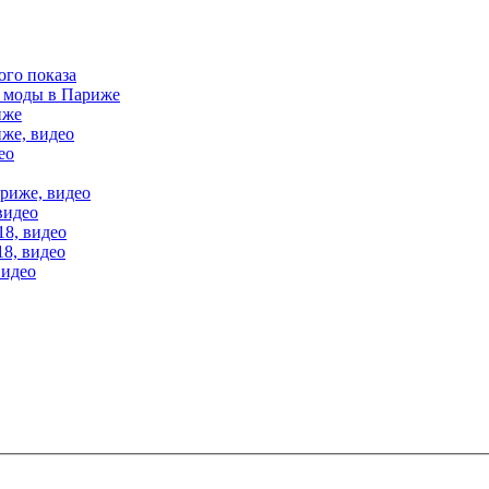
ого показа
е моды в Париже
иже
иже, видео
ео
ариже, видео
видео
18, видео
18, видео
видео