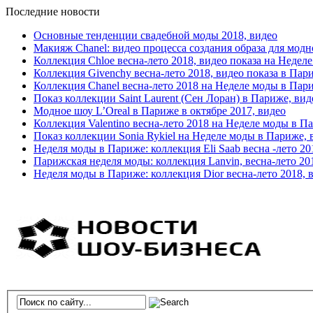
Последние новости
Основные тенденции свадебной моды 2018, видео
Макияж Chanel: видео процесса создания образа для модн
Коллекция Chloe весна-лето 2018, видео показа на Недел
Коллекция Givenchy весна-лето 2018, видео показа в Пар
Коллекция Chanel весна-лето 2018 на Неделе моды в Пар
Показ коллекции Saint Laurent (Сен Лоран) в Париже, вид
Модное шоу L’Oreal в Париже в октябре 2017, видео
Коллекция Valentino весна-лето 2018 на Неделе моды в П
Показ коллекции Sonia Rykiel на Неделе моды в Париже, 
Неделя моды в Париже: коллекция Eli Saab весна -лето 20
Парижская неделя моды: коллекция Lanvin, весна-лето 20
Неделя моды в Париже: коллекция Dior весна-лето 2018, 