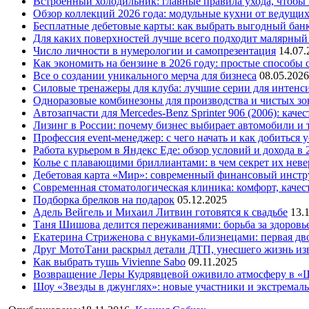
Встроенный холодильник: главные правила ухода, чтобы
Обзор коллекций 2026 года: модульные кухни от ведущи
Бесплатные дебетовые карты: как выбрать выгодный бан
Для каких поверхностей лучше всего подходит малярный
Число личности в нумерологии и самопрезентация
14.07.
Как экономить на бензине в 2026 году: простые способы
Все о создании уникального мерча для бизнеса
08.05.2026
Силовые тренажеры для клуба: лучшие серии для интенс
Одноразовые комбинезоны для производства и чистых зо
Автозапчасти для Mercedes-Benz Sprinter 906 (2006): кач
Лизинг в России: почему бизнес выбирает автомобили и 
Профессия event-менеджер: с чего начать и как добиться 
Работа курьером в Яндекс Еде: обзор условий и дохода в 
Колье с плавающими бриллиантами: в чем секрет их нев
Дебетовая карта «Мир»: современный финансовый инстр
Современная стоматологическая клиника: комфорт, качест
Подборка брелков на подарок
05.12.2025
Адель Вейгель и Михаил Литвин готовятся к свадьбе
13.
Таня Шишова делится переживаниями: борьба за здоровь
Екатерина Стриженова с внуками-близнецами: первая дво
Друг МотоТани раскрыл детали ДТП, унесшего жизнь из
Как выбрать тушь Vivienne Sabo
09.11.2025
Возвращение Леры Кудрявцевой оживило атмосферу в «
Шоу «Звезды в джунглях»: новые участники и экстремал