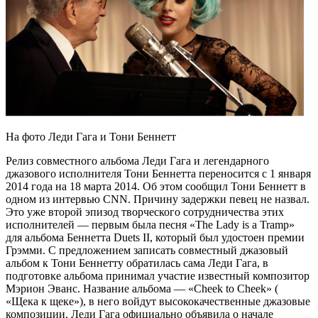
На фото Леди Гага и Тони Беннетт
Релиз совместного альбома Леди Гага и легендарного
джазового исполнителя Тони Беннетта переносится с 1 января
2014 года на 18 марта 2014. Об этом сообщил Тони Беннетт в
одном из интервью CNN. Причину задержки певец не назвал.
Это уже второй эпизод творческого сотрудничества этих
исполнителей — первым была песня «The Lady is a Tramp»
для альбома Беннетта Duets II, который был удостоен премии
Грэмми. С предложением записать совместный джазовый
альбом к Тони Беннетту обратилась сама Леди Гага, в
подготовке альбома принимал участие известный композитор
Мэрион Эванс. Название альбома — «Cheek to Cheek» (
«Щека к щеке»), в него войдут высококачественные джазовые
композиции. Леди Гага официально объявила о начале