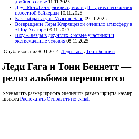
двойня в семье
11.11.2025
Друг МотоТани раскрыл детали ДТП, унесшего жизнь
известной байкерши
10.11.2025
Как выбрать тушь Vivienne Sabo
09.11.2025
Возвращение Леры Кудрявцевой оживило атмосферу в
«Шоу Аватар»
09.11.2025
Шоу «Звезды в джунглях»: новые участники и
экстремальные условия
08.11.2025
Опубликовано:08.01.2014
Леди Гага
,
Тони Беннетт
Леди Гага и Тони Беннетт —
релиз альбома переносится
Уменьшить размер шрифта
Увеличить размер шрифта
Размер
шрифта
Распечатать
Отправить по e-mail