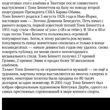
подготовки этого альбома в Твиттере после совместного
выступления с Тони Беннеттом на балу по поводу второй
инаугурации Президента США Барака Обамы.
Тони Беннетт родился 3 августа 1926 года в Нью-Йорке,
настоящее имя — Энтони Доминик Бенедетто. Петь начал с
раннего возраста, первой известной песней Тони Беннетта в
1951 году стала «Because of you» («Из-за тебя»). В 50-е и 60-е
годы песни Тони Беннетта пользовались огромной
популярностью. Затем, в эпоху расцвета рок-музыки,
популярность певца значительно снизилась и только в конце
восьмидесятых — начале девяностых годов ему удалось снова
покорить публику, не меняя своего неповторимого
музыкального стиля. Тони Беннетт получил 17 премий
Грэмми, 2 премии Эмми и продал более 50 миллионов
альбомов.
Талант Тони Беннетта не ограничивается музыкой — он ещё и
художник, картины певца выставляются во многих галереях и
музеях, некоторые полотна были проданы по 80 тысяч
долларов за один экземпляр. В 2001 году Тони Беннетт был
избран официальным художником Кентукки Дерби, одного из
самых престижных соревнований в мире конного спорта.