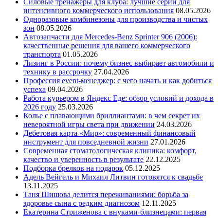
Силовые тренажеры для клуба: лучшие серии для
интенсивного коммерческого использования
08.05.2026
Одноразовые комбинезоны для производства и чистых
зон
08.05.2026
Автозапчасти для Mercedes-Benz Sprinter 906 (2006):
качественные решения для вашего коммерческого
транспорта
01.05.2026
Лизинг в России: почему бизнес выбирает автомобили и
технику в рассрочку
27.04.2026
Профессия event-менеджер: с чего начать и как добиться
успеха
09.04.2026
Работа курьером в Яндекс Еде: обзор условий и дохода в
2026 году
25.03.2026
Колье с плавающими бриллиантами: в чем секрет их
невероятной игры света при движении
24.03.2026
Дебетовая карта «Мир»: современный финансовый
инструмент для повседневной жизни
27.01.2026
Современная стоматологическая клиника: комфорт,
качество и уверенность в результате
22.12.2025
Подборка брелков на подарок
05.12.2025
Адель Вейгель и Михаил Литвин готовятся к свадьбе
13.11.2025
Таня Шишова делится переживаниями: борьба за
здоровье сына с редким диагнозом
12.11.2025
Екатерина Стриженова с внуками-близнецами: первая