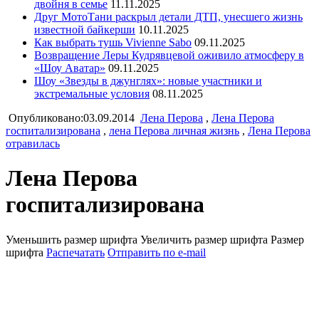
двойня в семье
11.11.2025
Друг МотоТани раскрыл детали ДТП, унесшего жизнь
известной байкерши
10.11.2025
Как выбрать тушь Vivienne Sabo
09.11.2025
Возвращение Леры Кудрявцевой оживило атмосферу в
«Шоу Аватар»
09.11.2025
Шоу «Звезды в джунглях»: новые участники и
экстремальные условия
08.11.2025
Опубликовано:03.09.2014
Лена Перова
,
Лена Перова
госпитализирована
,
лена Перова личная жизнь
,
Лена Перова
отравилась
Лена Перова
госпитализирована
Уменьшить размер шрифта
Увеличить размер шрифта
Размер
шрифта
Распечатать
Отправить по e-mail