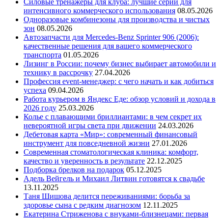
Силовые тренажеры для клуба: лучшие серии для
интенсивного коммерческого использования
08.05.2026
Одноразовые комбинезоны для производства и чистых
зон
08.05.2026
Автозапчасти для Mercedes-Benz Sprinter 906 (2006):
качественные решения для вашего коммерческого
транспорта
01.05.2026
Лизинг в России: почему бизнес выбирает автомобили и
технику в рассрочку
27.04.2026
Профессия event-менеджер: с чего начать и как добиться
успеха
09.04.2026
Работа курьером в Яндекс Еде: обзор условий и дохода в
2026 году
25.03.2026
Колье с плавающими бриллиантами: в чем секрет их
невероятной игры света при движении
24.03.2026
Дебетовая карта «Мир»: современный финансовый
инструмент для повседневной жизни
27.01.2026
Современная стоматологическая клиника: комфорт,
качество и уверенность в результате
22.12.2025
Подборка брелков на подарок
05.12.2025
Адель Вейгель и Михаил Литвин готовятся к свадьбе
13.11.2025
Таня Шишова делится переживаниями: борьба за
здоровье сына с редким диагнозом
12.11.2025
Екатерина Стриженова с внуками-близнецами: первая