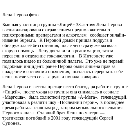
Лена Перова фото
Бывшая участница группы «Лицей» 38-летняя Лена Перова
госпитализирована с отравлением предположительно
психотропными препаратами и алкоголем, сообщает онлайн-
издание Super.ru. К Перовой домой пришла подруга и
обнаружила её без сознания, после чего сразу же вызвала
скорую помощь. Лену доставили в реанимацию, затем
перевели в отделение токсикологии. В Интернете уже
появилось видео из больничной палаты. Это уже не первый
подобный инцидент: ранее Перова были лишена прав за
вождение в состоянии опьянения, пыталась перерезать себе
вены, после чего села за руль и попала в аварию.
Лена Перова известна прежде всего благодаря работе в группе
«Лицей», после ухода из группы она снималась в сериале
«Маргоша», была солисткой группы «А-Мега», телеведущей,
участвовала в реалити-шоу «Последний герой», в последнее
время работала главным редактором музыкального вещания
Первого канала. Старший брат Лены по матери —
трагически погибший в 2001 году телеведущий Сергей
Супонев.