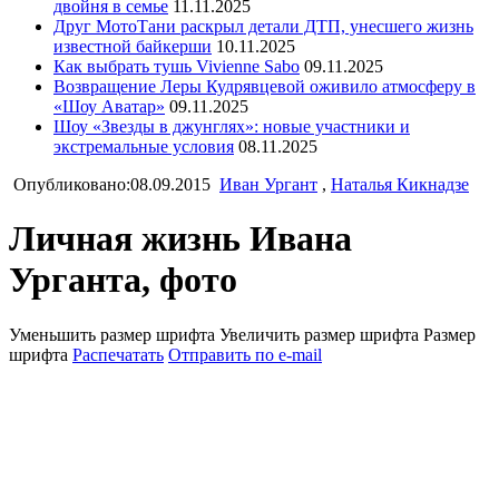
двойня в семье
11.11.2025
Друг МотоТани раскрыл детали ДТП, унесшего жизнь
известной байкерши
10.11.2025
Как выбрать тушь Vivienne Sabo
09.11.2025
Возвращение Леры Кудрявцевой оживило атмосферу в
«Шоу Аватар»
09.11.2025
Шоу «Звезды в джунглях»: новые участники и
экстремальные условия
08.11.2025
Опубликовано:08.09.2015
Иван Ургант
,
Наталья Кикнадзе
Личная жизнь Ивана
Урганта, фото
Уменьшить размер шрифта
Увеличить размер шрифта
Размер
шрифта
Распечатать
Отправить по e-mail