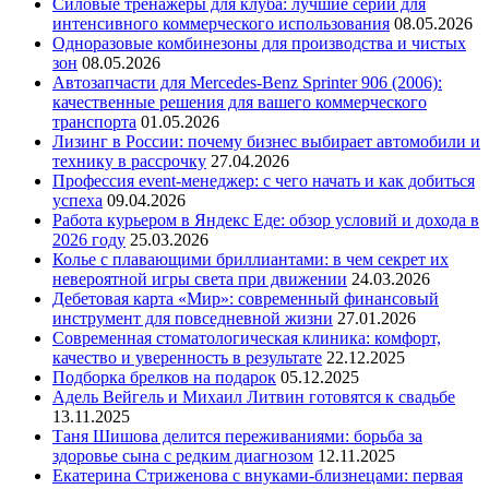
Силовые тренажеры для клуба: лучшие серии для
интенсивного коммерческого использования
08.05.2026
Одноразовые комбинезоны для производства и чистых
зон
08.05.2026
Автозапчасти для Mercedes-Benz Sprinter 906 (2006):
качественные решения для вашего коммерческого
транспорта
01.05.2026
Лизинг в России: почему бизнес выбирает автомобили и
технику в рассрочку
27.04.2026
Профессия event-менеджер: с чего начать и как добиться
успеха
09.04.2026
Работа курьером в Яндекс Еде: обзор условий и дохода в
2026 году
25.03.2026
Колье с плавающими бриллиантами: в чем секрет их
невероятной игры света при движении
24.03.2026
Дебетовая карта «Мир»: современный финансовый
инструмент для повседневной жизни
27.01.2026
Современная стоматологическая клиника: комфорт,
качество и уверенность в результате
22.12.2025
Подборка брелков на подарок
05.12.2025
Адель Вейгель и Михаил Литвин готовятся к свадьбе
13.11.2025
Таня Шишова делится переживаниями: борьба за
здоровье сына с редким диагнозом
12.11.2025
Екатерина Стриженова с внуками-близнецами: первая