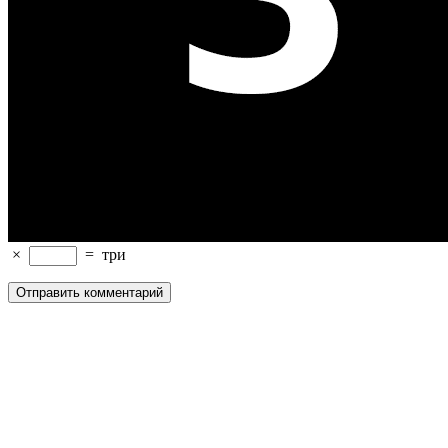
×
=
три