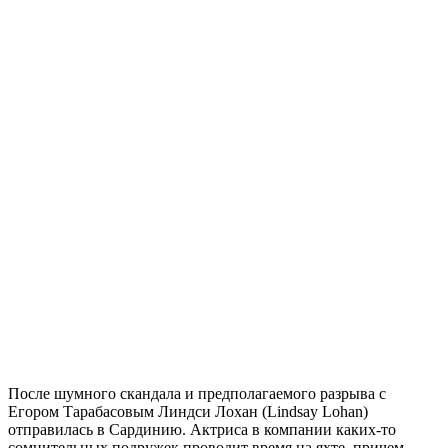
После шумного скандала и предполагаемого разрыва с
Егором Тарабасовым Линдси Лохан (Lindsay Lohan)
отправилась в Сардинию. Актриса в компании каких-то
сомнительных подружек проводит время на яхте, причем