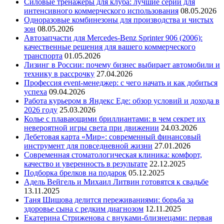
Силовые тренажеры для клуба: лучшие серии для
интенсивного коммерческого использования
08.05.2026
Одноразовые комбинезоны для производства и чистых
зон
08.05.2026
Автозапчасти для Mercedes-Benz Sprinter 906 (2006):
качественные решения для вашего коммерческого
транспорта
01.05.2026
Лизинг в России: почему бизнес выбирает автомобили и
технику в рассрочку
27.04.2026
Профессия event-менеджер: с чего начать и как добиться
успеха
09.04.2026
Работа курьером в Яндекс Еде: обзор условий и дохода в
2026 году
25.03.2026
Колье с плавающими бриллиантами: в чем секрет их
невероятной игры света при движении
24.03.2026
Дебетовая карта «Мир»: современный финансовый
инструмент для повседневной жизни
27.01.2026
Современная стоматологическая клиника: комфорт,
качество и уверенность в результате
22.12.2025
Подборка брелков на подарок
05.12.2025
Адель Вейгель и Михаил Литвин готовятся к свадьбе
13.11.2025
Таня Шишова делится переживаниями: борьба за
здоровье сына с редким диагнозом
12.11.2025
Екатерина Стриженова с внуками-близнецами: первая