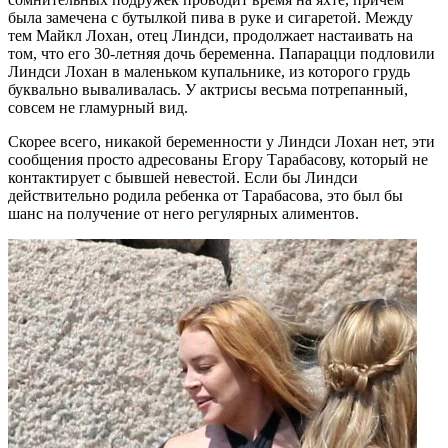
была замечена с бутылкой пива в руке и сигаретой. Между
тем Майкл Лохан, отец Линдси, продолжает настаивать на
том, что его 30-летняя дочь беременна. Папарацци подловили
Линдси Лохан в маленьком купальнике, из которого грудь
буквально вываливалась. У актрисы весьма потрепанный,
совсем не гламурный вид.
Скорее всего, никакой беременности у Линдси Лохан нет, эти
сообщения просто адресованы Егору Тарабасову, который не
контактирует с бывшей невестой. Если бы Линдси
действительно родила ребенка от Тарабасова, это был бы
шанс на получение от него регулярных алиментов.